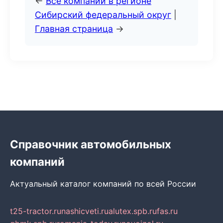
←
Все компании в регионе
Сибирский федеральный округ
|
Главная страница
→
Справочник автомобильных
компаний
Актуальный каталог компаний по всей России
t25-tractor.ru
nashicveti.ru
alutex.spb.ru
fas.ru