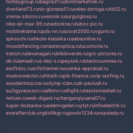
hotteygroup.ru
bagira31.ru
dommarketnsk.ru
dveriland73.ru
nis-glonass51.ru
veles-doroga.ru
tb02.ru
vrema-zdorov.ru
velonik.ru
surgutgloss.ru
nike-air-max-95.ru
nadookna.ru
lubov-pic.ru
mobilreklama.ru
pds-nn.ru
socrat2000.ru
vgurin.ru
spksochi.ru
shkola-klassika.ru
sabeonline.ru
mosoblfencing.ru
masteroptica.ru
lucomoria.ru
iration.ru
devanagari.ru
biblioverde.ru
igro-pictures.ru
dk-tulamash.ru
s-dez-s.ru
peysok.ru
blackcountess.ru
asoftdoc.ru
scifichannel.ru
ocenka-appraisal.ru
mudconnector.ru
hitstih.ru
pik-finance.ru
vip-surfing.ru
wundermoscow.ru
olymp-clan.ru
dr-pavlush.ru
su2lgyoeucscn.ru
allkmv.ru
dhgfd.ru
tesotomeshell.ru
netoen.ru
web-digest.ru
changanqiyuana07.ru
kuper-dostavka.ru
edemvgelen.ru
ytyt.ru
infoelektrik.ru
everafterclub.org
kirillkgr.ru
goodv1234.ru
oopslady.ru