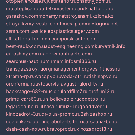
otopleniehouse.ru
justinterior.ru
chastnyjdom.ru
mojateplica.ru
podelkimaster.ru
landshaftblog.ru
garazhov.com
monamy.net
stroysnami.kz
lcna.kz
stroyu.kz
my-vesta.com
timeszp.com
avtoguru.net
zsmh.com.ua
allcelebsplasticsurgery.com
all-tattoos-for-men.com
poisk-auto.com
best-radio.com.ua
ost-engineering.com
kuryatnik.info
euroshiny.com.ua
poremontuavto.com
searchus-nauti.ru
mirmam.info
smi366.ru
transgazstroy.ru
orgmanagement.org
yes-fitness.ru
xtreme-rp.ru
wasdpvp.ru
voda-otri.ru
tishinapve.ru
orenferma.ru
avtoservis-avgust.ru
lord-tv.ru
backstage-682-music.ru
lordfilm7.ru
lordfilm13.ru
prime-cars63.ru
un-believable.ru
codetool.ru
legardoauto.ru
lithasa.ru
muz-1.ru
gooddver.ru
kinozadrot-3.ru
qr-plus-promo.ru
2shizashop.ru
udalenka-club.ru
nerabotaetsite.ru
carszona-bu.ru
dash-cash-now.ru
bravoprod.ru
kinozadrot13.ru