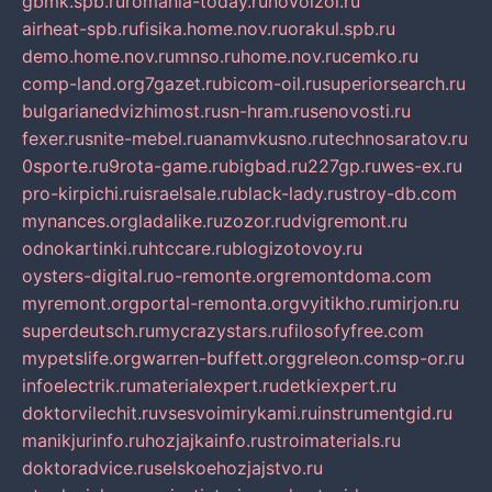
gbmk.spb.ru
romania-today.ru
novoizol.ru
airheat-spb.ru
fisika.home.nov.ru
orakul.spb.ru
demo.home.nov.ru
mnso.ru
home.nov.ru
cemko.ru
comp-land.org
7gazet.ru
bicom-oil.ru
superiorsearch.ru
bulgarianedvizhimost.ru
sn-hram.ru
senovosti.ru
fexer.ru
snite-mebel.ru
anamvkusno.ru
technosaratov.ru
0sporte.ru
9rota-game.ru
bigbad.ru
227gp.ru
wes-ex.ru
pro-kirpichi.ru
israelsale.ru
black-lady.ru
stroy-db.com
mynances.org
ladalike.ru
zozor.ru
dvigremont.ru
odnokartinki.ru
htccare.ru
blogizotovoy.ru
oysters-digital.ru
o-remonte.org
remontdoma.com
myremont.org
portal-remonta.org
vyitikho.ru
mirjon.ru
superdeutsch.ru
mycrazystars.ru
filosofyfree.com
mypetslife.org
warren-buffett.org
greleon.com
sp-or.ru
infoelectrik.ru
materialexpert.ru
detkiexpert.ru
doktorvilechit.ru
vsesvoimirykami.ru
instrumentgid.ru
manikjurinfo.ru
hozjajkainfo.ru
stroimaterials.ru
doktoradvice.ru
selskoehozjajstvo.ru