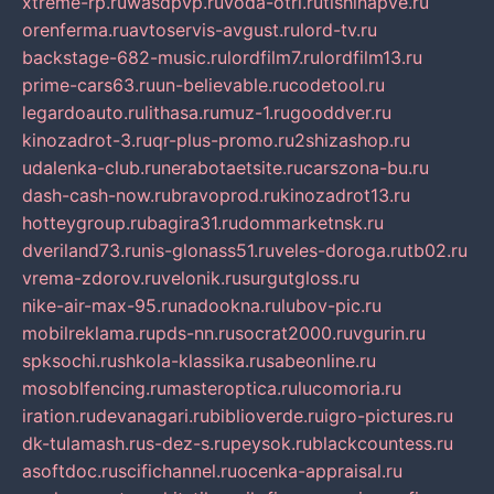
xtreme-rp.ru
wasdpvp.ru
voda-otri.ru
tishinapve.ru
orenferma.ru
avtoservis-avgust.ru
lord-tv.ru
backstage-682-music.ru
lordfilm7.ru
lordfilm13.ru
prime-cars63.ru
un-believable.ru
codetool.ru
legardoauto.ru
lithasa.ru
muz-1.ru
gooddver.ru
kinozadrot-3.ru
qr-plus-promo.ru
2shizashop.ru
udalenka-club.ru
nerabotaetsite.ru
carszona-bu.ru
dash-cash-now.ru
bravoprod.ru
kinozadrot13.ru
hotteygroup.ru
bagira31.ru
dommarketnsk.ru
dveriland73.ru
nis-glonass51.ru
veles-doroga.ru
tb02.ru
vrema-zdorov.ru
velonik.ru
surgutgloss.ru
nike-air-max-95.ru
nadookna.ru
lubov-pic.ru
mobilreklama.ru
pds-nn.ru
socrat2000.ru
vgurin.ru
spksochi.ru
shkola-klassika.ru
sabeonline.ru
mosoblfencing.ru
masteroptica.ru
lucomoria.ru
iration.ru
devanagari.ru
biblioverde.ru
igro-pictures.ru
dk-tulamash.ru
s-dez-s.ru
peysok.ru
blackcountess.ru
asoftdoc.ru
scifichannel.ru
ocenka-appraisal.ru