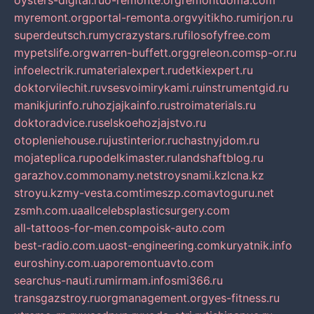
oysters-digital.ru
o-remonte.org
remontdoma.com
myremont.org
portal-remonta.org
vyitikho.ru
mirjon.ru
superdeutsch.ru
mycrazystars.ru
filosofyfree.com
mypetslife.org
warren-buffett.org
greleon.com
sp-or.ru
infoelectrik.ru
materialexpert.ru
detkiexpert.ru
doktorvilechit.ru
vsesvoimirykami.ru
instrumentgid.ru
manikjurinfo.ru
hozjajkainfo.ru
stroimaterials.ru
doktoradvice.ru
selskoehozjajstvo.ru
otopleniehouse.ru
justinterior.ru
chastnyjdom.ru
mojateplica.ru
podelkimaster.ru
landshaftblog.ru
garazhov.com
monamy.net
stroysnami.kz
lcna.kz
stroyu.kz
my-vesta.com
timeszp.com
avtoguru.net
zsmh.com.ua
allcelebsplasticsurgery.com
all-tattoos-for-men.com
poisk-auto.com
best-radio.com.ua
ost-engineering.com
kuryatnik.info
euroshiny.com.ua
poremontuavto.com
searchus-nauti.ru
mirmam.info
smi366.ru
transgazstroy.ru
orgmanagement.org
yes-fitness.ru