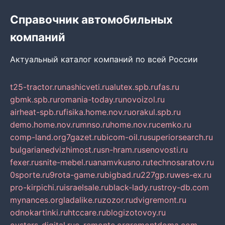
Справочник автомобильных
компаний
Актуальный каталог компаний по всей России
t25-tractor.ru
nashicveti.ru
alutex.spb.ru
fas.ru
gbmk.spb.ru
romania-today.ru
novoizol.ru
airheat-spb.ru
fisika.home.nov.ru
orakul.spb.ru
demo.home.nov.ru
mnso.ru
home.nov.ru
cemko.ru
comp-land.org
7gazet.ru
bicom-oil.ru
superiorsearch.ru
bulgarianedvizhimost.ru
sn-hram.ru
senovosti.ru
fexer.ru
snite-mebel.ru
anamvkusno.ru
technosaratov.ru
0sporte.ru
9rota-game.ru
bigbad.ru
227gp.ru
wes-ex.ru
pro-kirpichi.ru
israelsale.ru
black-lady.ru
stroy-db.com
mynances.org
ladalike.ru
zozor.ru
dvigremont.ru
odnokartinki.ru
htccare.ru
blogizotovoy.ru