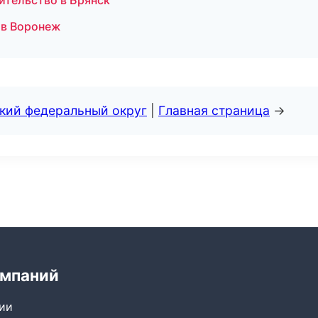
ительство в Брянск
 в Воронеж
ский федеральный округ
|
Главная страница
→
омпаний
сии