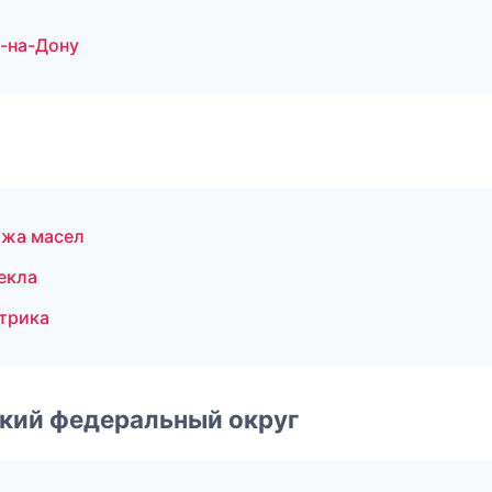
-на-Дону
ажа масел
екла
трика
ский федеральный округ