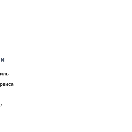
ми
иль
рвиса
е