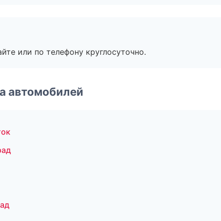
айте или по телефону круглосуточно.
а автомобилей
ток
рад
рад