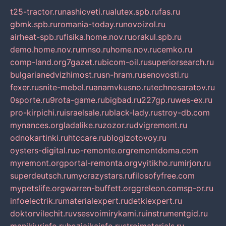
t25-tractor.ru
nashicveti.ru
alutex.spb.ru
fas.ru
gbmk.spb.ru
romania-today.ru
novoizol.ru
airheat-spb.ru
fisika.home.nov.ru
orakul.spb.ru
demo.home.nov.ru
mnso.ru
home.nov.ru
cemko.ru
comp-land.org
7gazet.ru
bicom-oil.ru
superiorsearch.ru
bulgarianedvizhimost.ru
sn-hram.ru
senovosti.ru
fexer.ru
snite-mebel.ru
anamvkusno.ru
technosaratov.ru
0sporte.ru
9rota-game.ru
bigbad.ru
227gp.ru
wes-ex.ru
pro-kirpichi.ru
israelsale.ru
black-lady.ru
stroy-db.com
mynances.org
ladalike.ru
zozor.ru
dvigremont.ru
odnokartinki.ru
htccare.ru
blogizotovoy.ru
oysters-digital.ru
o-remonte.org
remontdoma.com
myremont.org
portal-remonta.org
vyitikho.ru
mirjon.ru
superdeutsch.ru
mycrazystars.ru
filosofyfree.com
mypetslife.org
warren-buffett.org
greleon.com
sp-or.ru
infoelectrik.ru
materialexpert.ru
detkiexpert.ru
doktorvilechit.ru
vsesvoimirykami.ru
instrumentgid.ru