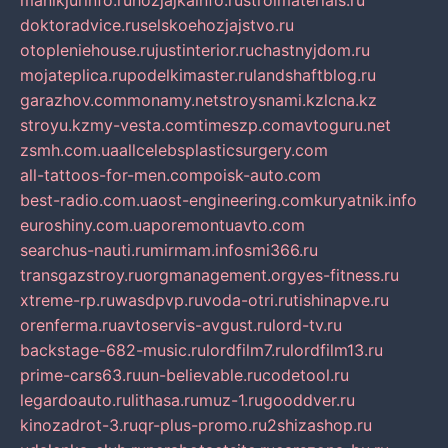
manikjurinfo.ru
hozjajkainfo.ru
stroimaterials.ru
doktoradvice.ru
selskoehozjajstvo.ru
otopleniehouse.ru
justinterior.ru
chastnyjdom.ru
mojateplica.ru
podelkimaster.ru
landshaftblog.ru
garazhov.com
monamy.net
stroysnami.kz
lcna.kz
stroyu.kz
my-vesta.com
timeszp.com
avtoguru.net
zsmh.com.ua
allcelebsplasticsurgery.com
all-tattoos-for-men.com
poisk-auto.com
best-radio.com.ua
ost-engineering.com
kuryatnik.info
euroshiny.com.ua
poremontuavto.com
searchus-nauti.ru
mirmam.info
smi366.ru
transgazstroy.ru
orgmanagement.org
yes-fitness.ru
xtreme-rp.ru
wasdpvp.ru
voda-otri.ru
tishinapve.ru
orenferma.ru
avtoservis-avgust.ru
lord-tv.ru
backstage-682-music.ru
lordfilm7.ru
lordfilm13.ru
prime-cars63.ru
un-believable.ru
codetool.ru
legardoauto.ru
lithasa.ru
muz-1.ru
gooddver.ru
kinozadrot-3.ru
qr-plus-promo.ru
2shizashop.ru