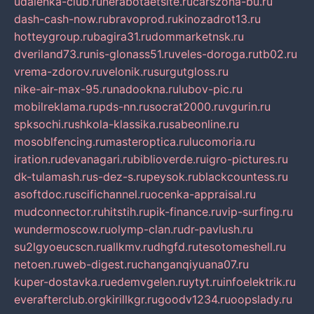
udalenka-club.ru
nerabotaetsite.ru
carszona-bu.ru
dash-cash-now.ru
bravoprod.ru
kinozadrot13.ru
hotteygroup.ru
bagira31.ru
dommarketnsk.ru
dveriland73.ru
nis-glonass51.ru
veles-doroga.ru
tb02.ru
vrema-zdorov.ru
velonik.ru
surgutgloss.ru
nike-air-max-95.ru
nadookna.ru
lubov-pic.ru
mobilreklama.ru
pds-nn.ru
socrat2000.ru
vgurin.ru
spksochi.ru
shkola-klassika.ru
sabeonline.ru
mosoblfencing.ru
masteroptica.ru
lucomoria.ru
iration.ru
devanagari.ru
biblioverde.ru
igro-pictures.ru
dk-tulamash.ru
s-dez-s.ru
peysok.ru
blackcountess.ru
asoftdoc.ru
scifichannel.ru
ocenka-appraisal.ru
mudconnector.ru
hitstih.ru
pik-finance.ru
vip-surfing.ru
wundermoscow.ru
olymp-clan.ru
dr-pavlush.ru
su2lgyoeucscn.ru
allkmv.ru
dhgfd.ru
tesotomeshell.ru
netoen.ru
web-digest.ru
changanqiyuana07.ru
kuper-dostavka.ru
edemvgelen.ru
ytyt.ru
infoelektrik.ru
everafterclub.org
kirillkgr.ru
goodv1234.ru
oopslady.ru