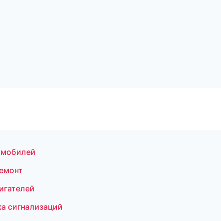
омобилей
ремонт
игателей
а сигнализаций