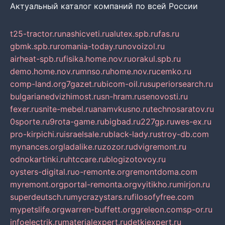
Актуальный каталог компаний по всей России
t25-tractor.ru
nashicveti.ru
alutex.spb.ru
fas.ru
gbmk.spb.ru
romania-today.ru
novoizol.ru
airheat-spb.ru
fisika.home.nov.ru
orakul.spb.ru
demo.home.nov.ru
mnso.ru
home.nov.ru
cemko.ru
comp-land.org
7gazet.ru
bicom-oil.ru
superiorsearch.ru
bulgarianedvizhimost.ru
sn-hram.ru
senovosti.ru
fexer.ru
snite-mebel.ru
anamvkusno.ru
technosaratov.ru
0sporte.ru
9rota-game.ru
bigbad.ru
227gp.ru
wes-ex.ru
pro-kirpichi.ru
israelsale.ru
black-lady.ru
stroy-db.com
mynances.org
ladalike.ru
zozor.ru
dvigremont.ru
odnokartinki.ru
htccare.ru
blogizotovoy.ru
oysters-digital.ru
o-remonte.org
remontdoma.com
myremont.org
portal-remonta.org
vyitikho.ru
mirjon.ru
superdeutsch.ru
mycrazystars.ru
filosofyfree.com
mypetslife.org
warren-buffett.org
greleon.com
sp-or.ru
infoelectrik.ru
materialexpert.ru
detkiexpert.ru