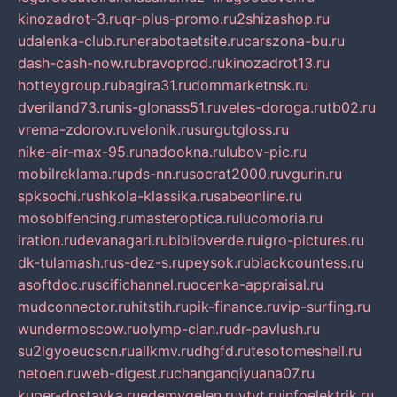
kinozadrot-3.ru
qr-plus-promo.ru
2shizashop.ru
udalenka-club.ru
nerabotaetsite.ru
carszona-bu.ru
dash-cash-now.ru
bravoprod.ru
kinozadrot13.ru
hotteygroup.ru
bagira31.ru
dommarketnsk.ru
dveriland73.ru
nis-glonass51.ru
veles-doroga.ru
tb02.ru
vrema-zdorov.ru
velonik.ru
surgutgloss.ru
nike-air-max-95.ru
nadookna.ru
lubov-pic.ru
mobilreklama.ru
pds-nn.ru
socrat2000.ru
vgurin.ru
spksochi.ru
shkola-klassika.ru
sabeonline.ru
mosoblfencing.ru
masteroptica.ru
lucomoria.ru
iration.ru
devanagari.ru
biblioverde.ru
igro-pictures.ru
dk-tulamash.ru
s-dez-s.ru
peysok.ru
blackcountess.ru
asoftdoc.ru
scifichannel.ru
ocenka-appraisal.ru
mudconnector.ru
hitstih.ru
pik-finance.ru
vip-surfing.ru
wundermoscow.ru
olymp-clan.ru
dr-pavlush.ru
su2lgyoeucscn.ru
allkmv.ru
dhgfd.ru
tesotomeshell.ru
netoen.ru
web-digest.ru
changanqiyuana07.ru
kuper-dostavka.ru
edemvgelen.ru
ytyt.ru
infoelektrik.ru