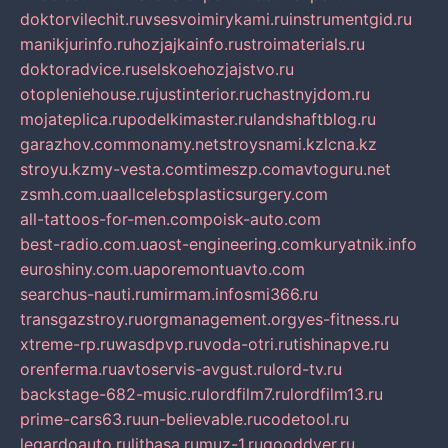
doktorvilechit.ru
vsesvoimirykami.ru
instrumentgid.ru
manikjurinfo.ru
hozjajkainfo.ru
stroimaterials.ru
doktoradvice.ru
selskoehozjajstvo.ru
otopleniehouse.ru
justinterior.ru
chastnyjdom.ru
mojateplica.ru
podelkimaster.ru
landshaftblog.ru
garazhov.com
monamy.net
stroysnami.kz
lcna.kz
stroyu.kz
my-vesta.com
timeszp.com
avtoguru.net
zsmh.com.ua
allcelebsplasticsurgery.com
all-tattoos-for-men.com
poisk-auto.com
best-radio.com.ua
ost-engineering.com
kuryatnik.info
euroshiny.com.ua
poremontuavto.com
searchus-nauti.ru
mirmam.info
smi366.ru
transgazstroy.ru
orgmanagement.org
yes-fitness.ru
xtreme-rp.ru
wasdpvp.ru
voda-otri.ru
tishinapve.ru
orenferma.ru
avtoservis-avgust.ru
lord-tv.ru
backstage-682-music.ru
lordfilm7.ru
lordfilm13.ru
prime-cars63.ru
un-believable.ru
codetool.ru
legardoauto.ru
lithasa.ru
muz-1.ru
gooddver.ru