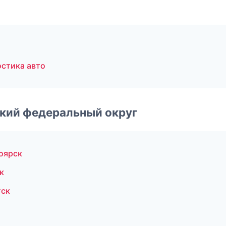
стика авто
ский федеральный округ
оярск
к
тск