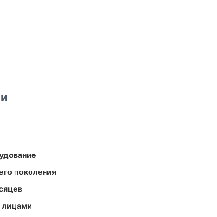
ми
удование
его поколения
есяцев
и лицами