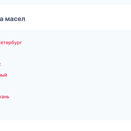
а масел
Петербург
к
ный
хань