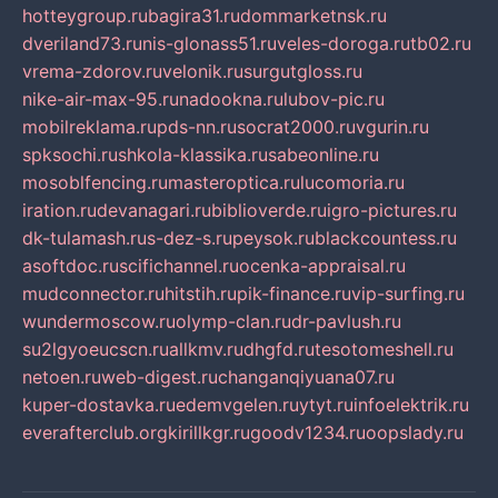
hotteygroup.ru
bagira31.ru
dommarketnsk.ru
dveriland73.ru
nis-glonass51.ru
veles-doroga.ru
tb02.ru
vrema-zdorov.ru
velonik.ru
surgutgloss.ru
nike-air-max-95.ru
nadookna.ru
lubov-pic.ru
mobilreklama.ru
pds-nn.ru
socrat2000.ru
vgurin.ru
spksochi.ru
shkola-klassika.ru
sabeonline.ru
mosoblfencing.ru
masteroptica.ru
lucomoria.ru
iration.ru
devanagari.ru
biblioverde.ru
igro-pictures.ru
dk-tulamash.ru
s-dez-s.ru
peysok.ru
blackcountess.ru
asoftdoc.ru
scifichannel.ru
ocenka-appraisal.ru
mudconnector.ru
hitstih.ru
pik-finance.ru
vip-surfing.ru
wundermoscow.ru
olymp-clan.ru
dr-pavlush.ru
su2lgyoeucscn.ru
allkmv.ru
dhgfd.ru
tesotomeshell.ru
netoen.ru
web-digest.ru
changanqiyuana07.ru
kuper-dostavka.ru
edemvgelen.ru
ytyt.ru
infoelektrik.ru
everafterclub.org
kirillkgr.ru
goodv1234.ru
oopslady.ru