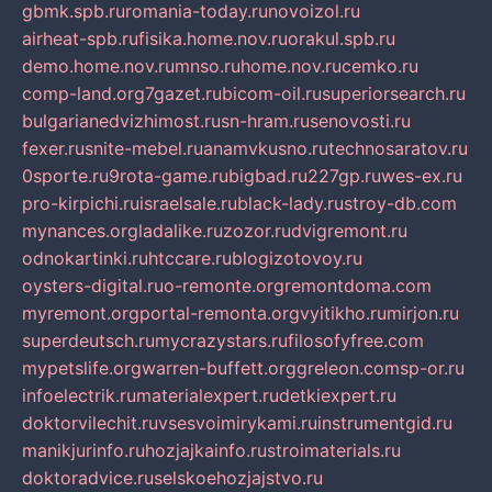
gbmk.spb.ru
romania-today.ru
novoizol.ru
airheat-spb.ru
fisika.home.nov.ru
orakul.spb.ru
demo.home.nov.ru
mnso.ru
home.nov.ru
cemko.ru
comp-land.org
7gazet.ru
bicom-oil.ru
superiorsearch.ru
bulgarianedvizhimost.ru
sn-hram.ru
senovosti.ru
fexer.ru
snite-mebel.ru
anamvkusno.ru
technosaratov.ru
0sporte.ru
9rota-game.ru
bigbad.ru
227gp.ru
wes-ex.ru
pro-kirpichi.ru
israelsale.ru
black-lady.ru
stroy-db.com
mynances.org
ladalike.ru
zozor.ru
dvigremont.ru
odnokartinki.ru
htccare.ru
blogizotovoy.ru
oysters-digital.ru
o-remonte.org
remontdoma.com
myremont.org
portal-remonta.org
vyitikho.ru
mirjon.ru
superdeutsch.ru
mycrazystars.ru
filosofyfree.com
mypetslife.org
warren-buffett.org
greleon.com
sp-or.ru
infoelectrik.ru
materialexpert.ru
detkiexpert.ru
doktorvilechit.ru
vsesvoimirykami.ru
instrumentgid.ru
manikjurinfo.ru
hozjajkainfo.ru
stroimaterials.ru
doktoradvice.ru
selskoehozjajstvo.ru