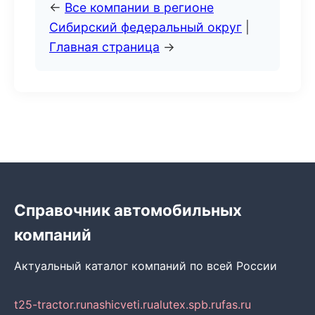
←
Все компании в регионе
Сибирский федеральный округ
|
Главная страница
→
Справочник автомобильных
компаний
Актуальный каталог компаний по всей России
t25-tractor.ru
nashicveti.ru
alutex.spb.ru
fas.ru