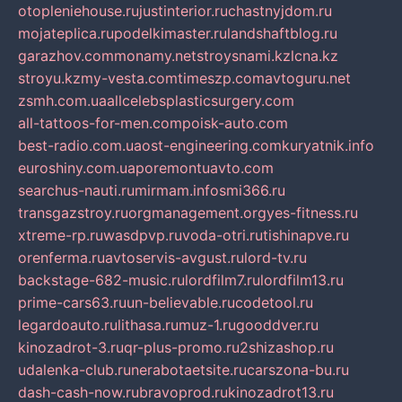
otopleniehouse.ru
justinterior.ru
chastnyjdom.ru
mojateplica.ru
podelkimaster.ru
landshaftblog.ru
garazhov.com
monamy.net
stroysnami.kz
lcna.kz
stroyu.kz
my-vesta.com
timeszp.com
avtoguru.net
zsmh.com.ua
allcelebsplasticsurgery.com
all-tattoos-for-men.com
poisk-auto.com
best-radio.com.ua
ost-engineering.com
kuryatnik.info
euroshiny.com.ua
poremontuavto.com
searchus-nauti.ru
mirmam.info
smi366.ru
transgazstroy.ru
orgmanagement.org
yes-fitness.ru
xtreme-rp.ru
wasdpvp.ru
voda-otri.ru
tishinapve.ru
orenferma.ru
avtoservis-avgust.ru
lord-tv.ru
backstage-682-music.ru
lordfilm7.ru
lordfilm13.ru
prime-cars63.ru
un-believable.ru
codetool.ru
legardoauto.ru
lithasa.ru
muz-1.ru
gooddver.ru
kinozadrot-3.ru
qr-plus-promo.ru
2shizashop.ru
udalenka-club.ru
nerabotaetsite.ru
carszona-bu.ru
dash-cash-now.ru
bravoprod.ru
kinozadrot13.ru