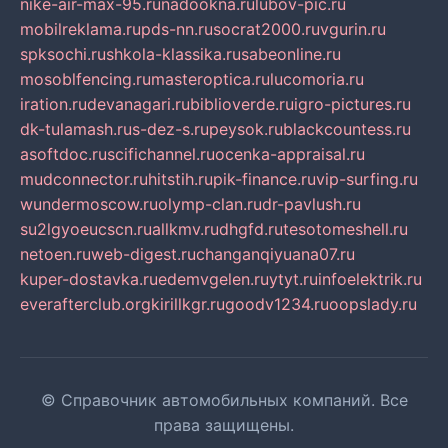
nike-air-max-95.ru
nadookna.ru
lubov-pic.ru
mobilreklama.ru
pds-nn.ru
socrat2000.ru
vgurin.ru
spksochi.ru
shkola-klassika.ru
sabeonline.ru
mosoblfencing.ru
masteroptica.ru
lucomoria.ru
iration.ru
devanagari.ru
biblioverde.ru
igro-pictures.ru
dk-tulamash.ru
s-dez-s.ru
peysok.ru
blackcountess.ru
asoftdoc.ru
scifichannel.ru
ocenka-appraisal.ru
mudconnector.ru
hitstih.ru
pik-finance.ru
vip-surfing.ru
wundermoscow.ru
olymp-clan.ru
dr-pavlush.ru
su2lgyoeucscn.ru
allkmv.ru
dhgfd.ru
tesotomeshell.ru
netoen.ru
web-digest.ru
changanqiyuana07.ru
kuper-dostavka.ru
edemvgelen.ru
ytyt.ru
infoelektrik.ru
everafterclub.org
kirillkgr.ru
goodv1234.ru
oopslady.ru
© Справочник автомобильных компаний. Все
права защищены.