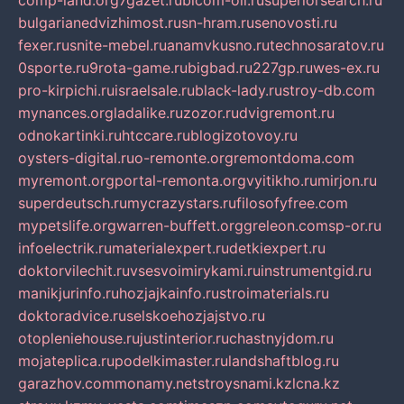
comp-land.org
7gazet.ru
bicom-oil.ru
superiorsearch.ru
bulgarianedvizhimost.ru
sn-hram.ru
senovosti.ru
fexer.ru
snite-mebel.ru
anamvkusno.ru
technosaratov.ru
0sporte.ru
9rota-game.ru
bigbad.ru
227gp.ru
wes-ex.ru
pro-kirpichi.ru
israelsale.ru
black-lady.ru
stroy-db.com
mynances.org
ladalike.ru
zozor.ru
dvigremont.ru
odnokartinki.ru
htccare.ru
blogizotovoy.ru
oysters-digital.ru
o-remonte.org
remontdoma.com
myremont.org
portal-remonta.org
vyitikho.ru
mirjon.ru
superdeutsch.ru
mycrazystars.ru
filosofyfree.com
mypetslife.org
warren-buffett.org
greleon.com
sp-or.ru
infoelectrik.ru
materialexpert.ru
detkiexpert.ru
doktorvilechit.ru
vsesvoimirykami.ru
instrumentgid.ru
manikjurinfo.ru
hozjajkainfo.ru
stroimaterials.ru
doktoradvice.ru
selskoehozjajstvo.ru
otopleniehouse.ru
justinterior.ru
chastnyjdom.ru
mojateplica.ru
podelkimaster.ru
landshaftblog.ru
garazhov.com
monamy.net
stroysnami.kz
lcna.kz