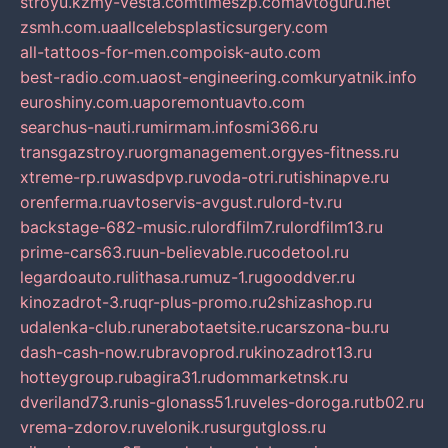
stroyu.kz
my-vesta.com
timeszp.com
avtoguru.net
zsmh.com.ua
allcelebsplasticsurgery.com
all-tattoos-for-men.com
poisk-auto.com
best-radio.com.ua
ost-engineering.com
kuryatnik.info
euroshiny.com.ua
poremontuavto.com
searchus-nauti.ru
mirmam.info
smi366.ru
transgazstroy.ru
orgmanagement.org
yes-fitness.ru
xtreme-rp.ru
wasdpvp.ru
voda-otri.ru
tishinapve.ru
orenferma.ru
avtoservis-avgust.ru
lord-tv.ru
backstage-682-music.ru
lordfilm7.ru
lordfilm13.ru
prime-cars63.ru
un-believable.ru
codetool.ru
legardoauto.ru
lithasa.ru
muz-1.ru
gooddver.ru
kinozadrot-3.ru
qr-plus-promo.ru
2shizashop.ru
udalenka-club.ru
nerabotaetsite.ru
carszona-bu.ru
dash-cash-now.ru
bravoprod.ru
kinozadrot13.ru
hotteygroup.ru
bagira31.ru
dommarketnsk.ru
dveriland73.ru
nis-glonass51.ru
veles-doroga.ru
tb02.ru
vrema-zdorov.ru
velonik.ru
surgutgloss.ru