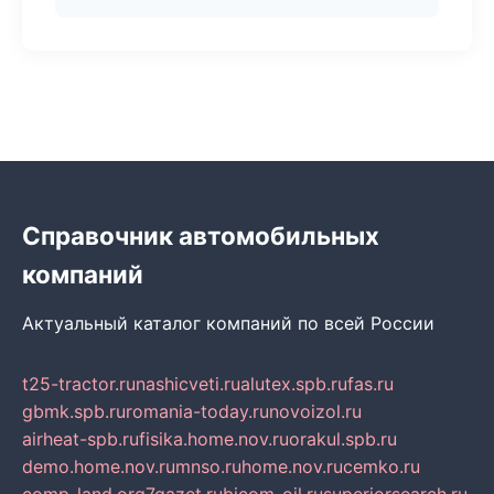
Справочник автомобильных
компаний
Актуальный каталог компаний по всей России
t25-tractor.ru
nashicveti.ru
alutex.spb.ru
fas.ru
gbmk.spb.ru
romania-today.ru
novoizol.ru
airheat-spb.ru
fisika.home.nov.ru
orakul.spb.ru
demo.home.nov.ru
mnso.ru
home.nov.ru
cemko.ru