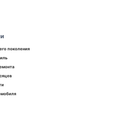
ми
его поколения
иль
ремонта
есяцев
ти
омобиля