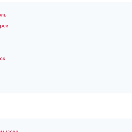
вль
ярск
ск
смиссии