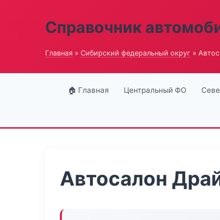
Справочник автомоб
Главная
»
Сибирский федеральный округ
» Автос
🏠 Главная
Центральный ФО
Севе
Автосалон Дра