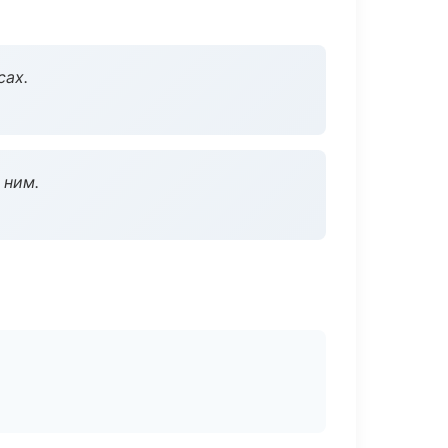
сах.
 ним.