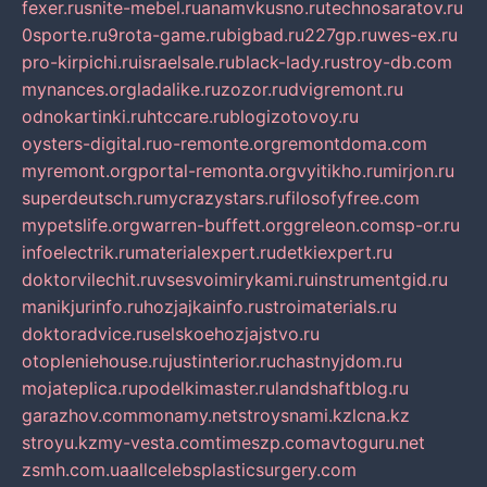
fexer.ru
snite-mebel.ru
anamvkusno.ru
technosaratov.ru
0sporte.ru
9rota-game.ru
bigbad.ru
227gp.ru
wes-ex.ru
pro-kirpichi.ru
israelsale.ru
black-lady.ru
stroy-db.com
mynances.org
ladalike.ru
zozor.ru
dvigremont.ru
odnokartinki.ru
htccare.ru
blogizotovoy.ru
oysters-digital.ru
o-remonte.org
remontdoma.com
myremont.org
portal-remonta.org
vyitikho.ru
mirjon.ru
superdeutsch.ru
mycrazystars.ru
filosofyfree.com
mypetslife.org
warren-buffett.org
greleon.com
sp-or.ru
infoelectrik.ru
materialexpert.ru
detkiexpert.ru
doktorvilechit.ru
vsesvoimirykami.ru
instrumentgid.ru
manikjurinfo.ru
hozjajkainfo.ru
stroimaterials.ru
doktoradvice.ru
selskoehozjajstvo.ru
otopleniehouse.ru
justinterior.ru
chastnyjdom.ru
mojateplica.ru
podelkimaster.ru
landshaftblog.ru
garazhov.com
monamy.net
stroysnami.kz
lcna.kz
stroyu.kz
my-vesta.com
timeszp.com
avtoguru.net
zsmh.com.ua
allcelebsplasticsurgery.com