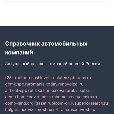
Справочник автомобильных
компаний
Актуальный каталог компаний по всей России
t25-tractor.ru
nashicveti.ru
alutex.spb.ru
fas.ru
gbmk.spb.ru
romania-today.ru
novoizol.ru
airheat-spb.ru
fisika.home.nov.ru
orakul.spb.ru
demo.home.nov.ru
mnso.ru
home.nov.ru
cemko.ru
comp-land.org
7gazet.ru
bicom-oil.ru
superiorsearch.ru
bulgarianedvizhimost.ru
sn-hram.ru
senovosti.ru