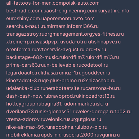
all-tattoos-for-men.com
poisk-auto.com
best-radio.com.ua
ost-engineering.com
kuryatnik.info
euroshiny.com.ua
poremontuavto.com
searchus-nauti.ru
mirmam.info
smi366.ru
transgazstroy.ru
orgmanagement.org
yes-fitness.ru
xtreme-rp.ru
wasdpvp.ru
voda-otri.ru
tishinapve.ru
orenferma.ru
avtoservis-avgust.ru
lord-tv.ru
backstage-682-music.ru
lordfilm7.ru
lordfilm13.ru
prime-cars63.ru
un-believable.ru
codetool.ru
legardoauto.ru
lithasa.ru
muz-1.ru
gooddver.ru
kinozadrot-3.ru
qr-plus-promo.ru
2shizashop.ru
udalenka-club.ru
nerabotaetsite.ru
carszona-bu.ru
dash-cash-now.ru
bravoprod.ru
kinozadrot13.ru
hotteygroup.ru
bagira31.ru
dommarketnsk.ru
dveriland73.ru
nis-glonass51.ru
veles-doroga.ru
tb02.ru
vrema-zdorov.ru
velonik.ru
surgutgloss.ru
nike-air-max-95.ru
nadookna.ru
lubov-pic.ru
mobilreklama.ru
pds-nn.ru
socrat2000.ru
vgurin.ru