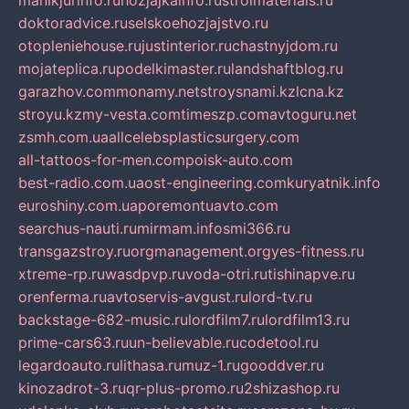
manikjurinfo.ru
hozjajkainfo.ru
stroimaterials.ru
doktoradvice.ru
selskoehozjajstvo.ru
otopleniehouse.ru
justinterior.ru
chastnyjdom.ru
mojateplica.ru
podelkimaster.ru
landshaftblog.ru
garazhov.com
monamy.net
stroysnami.kz
lcna.kz
stroyu.kz
my-vesta.com
timeszp.com
avtoguru.net
zsmh.com.ua
allcelebsplasticsurgery.com
all-tattoos-for-men.com
poisk-auto.com
best-radio.com.ua
ost-engineering.com
kuryatnik.info
euroshiny.com.ua
poremontuavto.com
searchus-nauti.ru
mirmam.info
smi366.ru
transgazstroy.ru
orgmanagement.org
yes-fitness.ru
xtreme-rp.ru
wasdpvp.ru
voda-otri.ru
tishinapve.ru
orenferma.ru
avtoservis-avgust.ru
lord-tv.ru
backstage-682-music.ru
lordfilm7.ru
lordfilm13.ru
prime-cars63.ru
un-believable.ru
codetool.ru
legardoauto.ru
lithasa.ru
muz-1.ru
gooddver.ru
kinozadrot-3.ru
qr-plus-promo.ru
2shizashop.ru