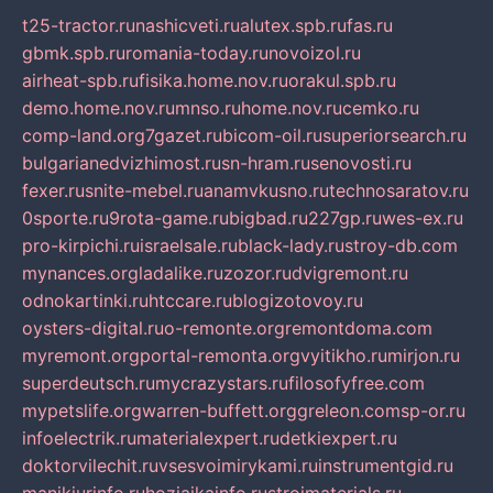
t25-tractor.ru
nashicveti.ru
alutex.spb.ru
fas.ru
gbmk.spb.ru
romania-today.ru
novoizol.ru
airheat-spb.ru
fisika.home.nov.ru
orakul.spb.ru
demo.home.nov.ru
mnso.ru
home.nov.ru
cemko.ru
comp-land.org
7gazet.ru
bicom-oil.ru
superiorsearch.ru
bulgarianedvizhimost.ru
sn-hram.ru
senovosti.ru
fexer.ru
snite-mebel.ru
anamvkusno.ru
technosaratov.ru
0sporte.ru
9rota-game.ru
bigbad.ru
227gp.ru
wes-ex.ru
pro-kirpichi.ru
israelsale.ru
black-lady.ru
stroy-db.com
mynances.org
ladalike.ru
zozor.ru
dvigremont.ru
odnokartinki.ru
htccare.ru
blogizotovoy.ru
oysters-digital.ru
o-remonte.org
remontdoma.com
myremont.org
portal-remonta.org
vyitikho.ru
mirjon.ru
superdeutsch.ru
mycrazystars.ru
filosofyfree.com
mypetslife.org
warren-buffett.org
greleon.com
sp-or.ru
infoelectrik.ru
materialexpert.ru
detkiexpert.ru
doktorvilechit.ru
vsesvoimirykami.ru
instrumentgid.ru