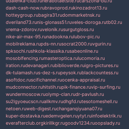
udalenka-club.ru
nerabotaetsite.ru
carszona-bu.ru
dash-cash-now.ru
bravoprod.ru
kinozadrot13.ru
hotteygroup.ru
bagira31.ru
dommarketnsk.ru
dveriland73.ru
nis-glonass51.ru
veles-doroga.ru
tb02.ru
vrema-zdorov.ru
velonik.ru
surgutgloss.ru
nike-air-max-95.ru
nadookna.ru
lubov-pic.ru
mobilreklama.ru
pds-nn.ru
socrat2000.ru
vgurin.ru
spksochi.ru
shkola-klassika.ru
sabeonline.ru
mosoblfencing.ru
masteroptica.ru
lucomoria.ru
iration.ru
devanagari.ru
biblioverde.ru
igro-pictures.ru
dk-tulamash.ru
s-dez-s.ru
peysok.ru
blackcountess.ru
asoftdoc.ru
scifichannel.ru
ocenka-appraisal.ru
mudconnector.ru
hitstih.ru
pik-finance.ru
vip-surfing.ru
wundermoscow.ru
olymp-clan.ru
dr-pavlush.ru
su2lgyoeucscn.ru
allkmv.ru
dhgfd.ru
tesotomeshell.ru
netoen.ru
web-digest.ru
changanqiyuana07.ru
kuper-dostavka.ru
edemvgelen.ru
ytyt.ru
infoelektrik.ru
everafterclub.org
kirillkgr.ru
goodv1234.ru
oopslady.ru