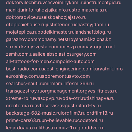
doktorvilechit.ru
vsesvoimirykami.ru
instrumentgid.ru
manikjurinfo.ru
hozjajkainfo.ru
stroimaterials.ru
doktoradvice.ru
selskoehozjajstvo.ru
otopleniehouse.ru
justinterior.ru
chastnyjdom.ru
mojateplica.ru
podelkimaster.ru
landshaftblog.ru
garazhov.com
monamy.net
stroysnami.kz
lcna.kz
stroyu.kz
my-vesta.com
timeszp.com
avtoguru.net
zsmh.com.ua
allcelebsplasticsurgery.com
all-tattoos-for-men.com
poisk-auto.com
best-radio.com.ua
ost-engineering.com
kuryatnik.info
euroshiny.com.ua
poremontuavto.com
searchus-nauti.ru
mirmam.info
smi366.ru
transgazstroy.ru
orgmanagement.org
yes-fitness.ru
xtreme-rp.ru
wasdpvp.ru
voda-otri.ru
tishinapve.ru
orenferma.ru
avtoservis-avgust.ru
lord-tv.ru
backstage-682-music.ru
lordfilm7.ru
lordfilm13.ru
prime-cars63.ru
un-believable.ru
codetool.ru
legardoauto.ru
lithasa.ru
muz-1.ru
gooddver.ru