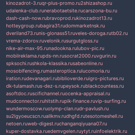
kinozadrot-3.ru
qr-plus-promo.ru
2shizashop.ru
udalenka-club.ru
nerabotaetsite.ru
carszona-bu.ru
dash-cash-now.ru
bravoprod.ru
kinozadrot13.ru
hotteygroup.ru
bagira31.ru
dommarketnsk.ru
dveriland73.ru
nis-glonass51.ru
veles-doroga.ru
tb02.ru
vrema-zdorov.ru
velonik.ru
surgutgloss.ru
nike-air-max-95.ru
nadookna.ru
lubov-pic.ru
mobilreklama.ru
pds-nn.ru
socrat2000.ru
vgurin.ru
spksochi.ru
shkola-klassika.ru
sabeonline.ru
mosoblfencing.ru
masteroptica.ru
lucomoria.ru
iration.ru
devanagari.ru
biblioverde.ru
igro-pictures.ru
dk-tulamash.ru
s-dez-s.ru
peysok.ru
blackcountess.ru
asoftdoc.ru
scifichannel.ru
ocenka-appraisal.ru
mudconnector.ru
hitstih.ru
pik-finance.ru
vip-surfing.ru
wundermoscow.ru
olymp-clan.ru
dr-pavlush.ru
su2lgyoeucscn.ru
allkmv.ru
dhgfd.ru
tesotomeshell.ru
netoen.ru
web-digest.ru
changanqiyuana07.ru
kuper-dostavka.ru
edemvgelen.ru
ytyt.ru
infoelektrik.ru