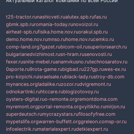
Актуальный каталог компаний по всей России
t25-tractor.ru
nashicveti.ru
alutex.spb.ru
fas.ru
gbmk.spb.ru
romania-today.ru
novoizol.ru
airheat-spb.ru
fisika.home.nov.ru
orakul.spb.ru
demo.home.nov.ru
mnso.ru
home.nov.ru
cemko.ru
comp-land.org
7gazet.ru
bicom-oil.ru
superiorsearch.ru
bulgarianedvizhimost.ru
sn-hram.ru
senovosti.ru
fexer.ru
snite-mebel.ru
anamvkusno.ru
technosaratov.ru
0sporte.ru
9rota-game.ru
bigbad.ru
227gp.ru
wes-ex.ru
pro-kirpichi.ru
israelsale.ru
black-lady.ru
stroy-db.com
mynances.org
ladalike.ru
zozor.ru
dvigremont.ru
odnokartinki.ru
htccare.ru
blogizotovoy.ru
oysters-digital.ru
o-remonte.org
remontdoma.com
myremont.org
portal-remonta.org
vyitikho.ru
mirjon.ru
superdeutsch.ru
mycrazystars.ru
filosofyfree.com
mypetslife.org
warren-buffett.org
greleon.com
sp-or.ru
infoelectrik.ru
materialexpert.ru
detkiexpert.ru