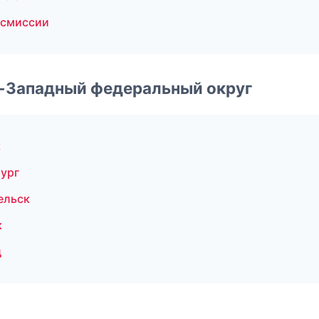
нсмиссии
о-Западный федеральный округ
к
ург
ельск
к
д