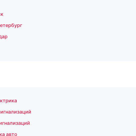
ск
Петербург
дар
ектрика
сигнализаций
игнализаций
ка авто