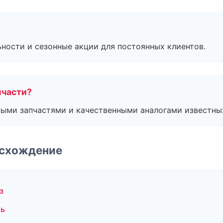
ьности и сезонные акции для постоянных клиентов.
пчасти?
ными запчастями и качественными аналогами известны
-схождение
з
ль