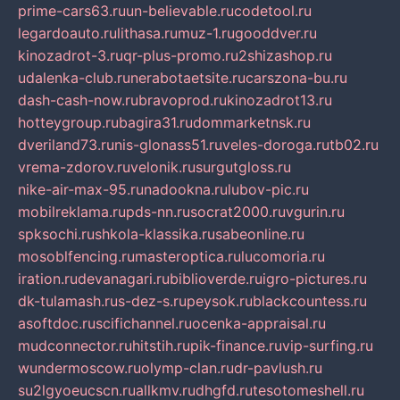
prime-cars63.ru
un-believable.ru
codetool.ru
legardoauto.ru
lithasa.ru
muz-1.ru
gooddver.ru
kinozadrot-3.ru
qr-plus-promo.ru
2shizashop.ru
udalenka-club.ru
nerabotaetsite.ru
carszona-bu.ru
dash-cash-now.ru
bravoprod.ru
kinozadrot13.ru
hotteygroup.ru
bagira31.ru
dommarketnsk.ru
dveriland73.ru
nis-glonass51.ru
veles-doroga.ru
tb02.ru
vrema-zdorov.ru
velonik.ru
surgutgloss.ru
nike-air-max-95.ru
nadookna.ru
lubov-pic.ru
mobilreklama.ru
pds-nn.ru
socrat2000.ru
vgurin.ru
spksochi.ru
shkola-klassika.ru
sabeonline.ru
mosoblfencing.ru
masteroptica.ru
lucomoria.ru
iration.ru
devanagari.ru
biblioverde.ru
igro-pictures.ru
dk-tulamash.ru
s-dez-s.ru
peysok.ru
blackcountess.ru
asoftdoc.ru
scifichannel.ru
ocenka-appraisal.ru
mudconnector.ru
hitstih.ru
pik-finance.ru
vip-surfing.ru
wundermoscow.ru
olymp-clan.ru
dr-pavlush.ru
su2lgyoeucscn.ru
allkmv.ru
dhgfd.ru
tesotomeshell.ru