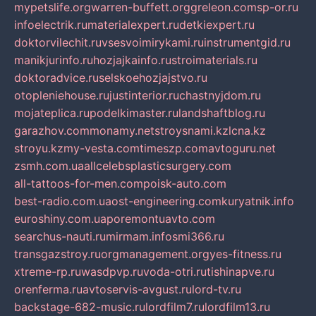
mypetslife.org
warren-buffett.org
greleon.com
sp-or.ru
infoelectrik.ru
materialexpert.ru
detkiexpert.ru
doktorvilechit.ru
vsesvoimirykami.ru
instrumentgid.ru
manikjurinfo.ru
hozjajkainfo.ru
stroimaterials.ru
doktoradvice.ru
selskoehozjajstvo.ru
otopleniehouse.ru
justinterior.ru
chastnyjdom.ru
mojateplica.ru
podelkimaster.ru
landshaftblog.ru
garazhov.com
monamy.net
stroysnami.kz
lcna.kz
stroyu.kz
my-vesta.com
timeszp.com
avtoguru.net
zsmh.com.ua
allcelebsplasticsurgery.com
all-tattoos-for-men.com
poisk-auto.com
best-radio.com.ua
ost-engineering.com
kuryatnik.info
euroshiny.com.ua
poremontuavto.com
searchus-nauti.ru
mirmam.info
smi366.ru
transgazstroy.ru
orgmanagement.org
yes-fitness.ru
xtreme-rp.ru
wasdpvp.ru
voda-otri.ru
tishinapve.ru
orenferma.ru
avtoservis-avgust.ru
lord-tv.ru
backstage-682-music.ru
lordfilm7.ru
lordfilm13.ru