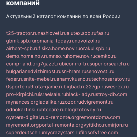
компаний
Актуальный каталог компаний по всей России
t25-tractor.ru
nashicveti.ru
alutex.spb.ru
fas.ru
gbmk.spb.ru
romania-today.ru
novoizol.ru
airheat-spb.ru
fisika.home.nov.ru
orakul.spb.ru
demo.home.nov.ru
mnso.ru
home.nov.ru
cemko.ru
comp-land.org
7gazet.ru
bicom-oil.ru
superiorsearch.ru
bulgarianedvizhimost.ru
sn-hram.ru
senovosti.ru
fexer.ru
snite-mebel.ru
anamvkusno.ru
technosaratov.ru
0sporte.ru
9rota-game.ru
bigbad.ru
227gp.ru
wes-ex.ru
pro-kirpichi.ru
israelsale.ru
black-lady.ru
stroy-db.com
mynances.org
ladalike.ru
zozor.ru
dvigremont.ru
odnokartinki.ru
htccare.ru
blogizotovoy.ru
oysters-digital.ru
o-remonte.org
remontdoma.com
myremont.org
portal-remonta.org
vyitikho.ru
mirjon.ru
superdeutsch.ru
mycrazystars.ru
filosofyfree.com