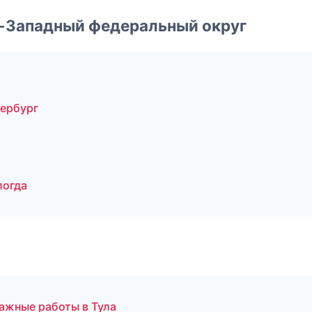
о-Западный федеральный округ
тербург
логда
ажные работы в Тула