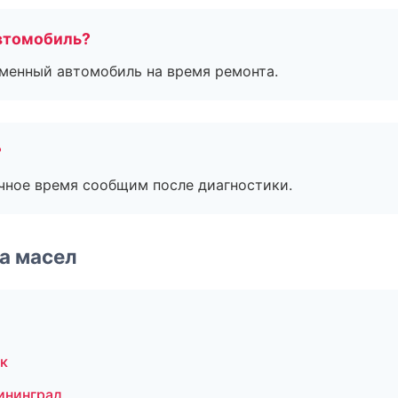
втомобиль?
дменный автомобиль на время ремонта.
?
очное время сообщим после диагностики.
а масел
к
ининград