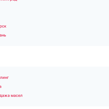
рск
ань
линг
а
дажа масел