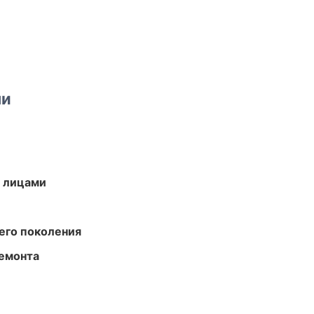
ми
и лицами
его поколения
ремонта