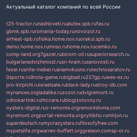
Актуальный каталог компаний по всей России
t25-tractor.ru
nashicveti.ru
alutex.spb.ru
fas.ru
gbmk.spb.ru
romania-today.ru
novoizol.ru
airheat-spb.ru
fisika.home.nov.ru
orakul.spb.ru
demo.home.nov.ru
mnso.ru
home.nov.ru
cemko.ru
comp-land.org
7gazet.ru
bicom-oil.ru
superiorsearch.ru
bulgarianedvizhimost.ru
sn-hram.ru
senovosti.ru
fexer.ru
snite-mebel.ru
anamvkusno.ru
technosaratov.ru
0sporte.ru
9rota-game.ru
bigbad.ru
227gp.ru
wes-ex.ru
pro-kirpichi.ru
israelsale.ru
black-lady.ru
stroy-db.com
mynances.org
ladalike.ru
zozor.ru
dvigremont.ru
odnokartinki.ru
htccare.ru
blogizotovoy.ru
oysters-digital.ru
o-remonte.org
remontdoma.com
myremont.org
portal-remonta.org
vyitikho.ru
mirjon.ru
superdeutsch.ru
mycrazystars.ru
filosofyfree.com
mypetslife.org
warren-buffett.org
greleon.com
sp-or.ru