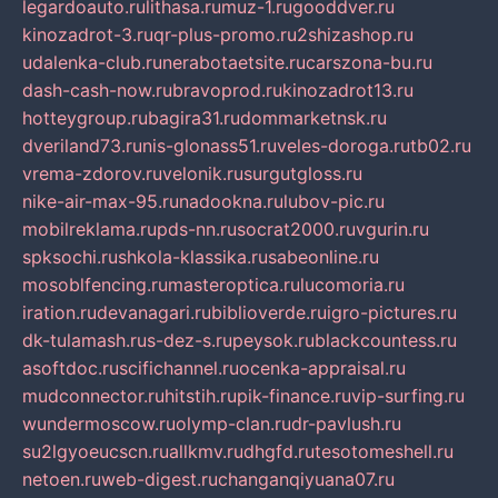
legardoauto.ru
lithasa.ru
muz-1.ru
gooddver.ru
kinozadrot-3.ru
qr-plus-promo.ru
2shizashop.ru
udalenka-club.ru
nerabotaetsite.ru
carszona-bu.ru
dash-cash-now.ru
bravoprod.ru
kinozadrot13.ru
hotteygroup.ru
bagira31.ru
dommarketnsk.ru
dveriland73.ru
nis-glonass51.ru
veles-doroga.ru
tb02.ru
vrema-zdorov.ru
velonik.ru
surgutgloss.ru
nike-air-max-95.ru
nadookna.ru
lubov-pic.ru
mobilreklama.ru
pds-nn.ru
socrat2000.ru
vgurin.ru
spksochi.ru
shkola-klassika.ru
sabeonline.ru
mosoblfencing.ru
masteroptica.ru
lucomoria.ru
iration.ru
devanagari.ru
biblioverde.ru
igro-pictures.ru
dk-tulamash.ru
s-dez-s.ru
peysok.ru
blackcountess.ru
asoftdoc.ru
scifichannel.ru
ocenka-appraisal.ru
mudconnector.ru
hitstih.ru
pik-finance.ru
vip-surfing.ru
wundermoscow.ru
olymp-clan.ru
dr-pavlush.ru
su2lgyoeucscn.ru
allkmv.ru
dhgfd.ru
tesotomeshell.ru
netoen.ru
web-digest.ru
changanqiyuana07.ru