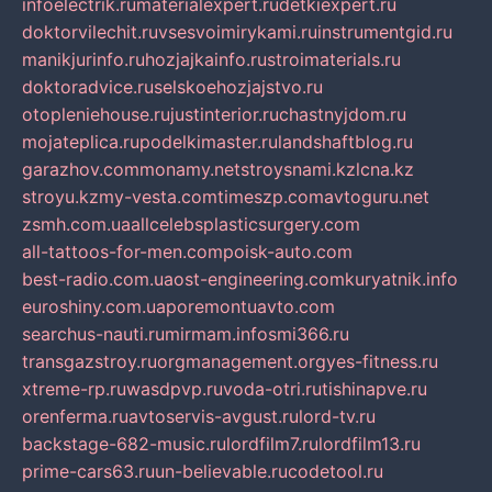
infoelectrik.ru
materialexpert.ru
detkiexpert.ru
doktorvilechit.ru
vsesvoimirykami.ru
instrumentgid.ru
manikjurinfo.ru
hozjajkainfo.ru
stroimaterials.ru
doktoradvice.ru
selskoehozjajstvo.ru
otopleniehouse.ru
justinterior.ru
chastnyjdom.ru
mojateplica.ru
podelkimaster.ru
landshaftblog.ru
garazhov.com
monamy.net
stroysnami.kz
lcna.kz
stroyu.kz
my-vesta.com
timeszp.com
avtoguru.net
zsmh.com.ua
allcelebsplasticsurgery.com
all-tattoos-for-men.com
poisk-auto.com
best-radio.com.ua
ost-engineering.com
kuryatnik.info
euroshiny.com.ua
poremontuavto.com
searchus-nauti.ru
mirmam.info
smi366.ru
transgazstroy.ru
orgmanagement.org
yes-fitness.ru
xtreme-rp.ru
wasdpvp.ru
voda-otri.ru
tishinapve.ru
orenferma.ru
avtoservis-avgust.ru
lord-tv.ru
backstage-682-music.ru
lordfilm7.ru
lordfilm13.ru
prime-cars63.ru
un-believable.ru
codetool.ru