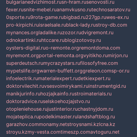
bulgarianedvizhimost.ru
sn-hram.ru
senovosti.ru
fexer.ru
snite-mebel.ru
anamvkusno.ru
technosaratov.ru
0sporte.ru
9rota-game.ru
bigbad.ru
227gp.ru
wes-ex.ru
pro-kirpichi.ru
israelsale.ru
black-lady.ru
stroy-db.com
mynances.org
ladalike.ru
zozor.ru
dvigremont.ru
odnokartinki.ru
htccare.ru
blogizotovoy.ru
oysters-digital.ru
o-remonte.org
remontdoma.com
myremont.org
portal-remonta.org
vyitikho.ru
mirjon.ru
superdeutsch.ru
mycrazystars.ru
filosofyfree.com
mypetslife.org
warren-buffett.org
greleon.com
sp-or.ru
infoelectrik.ru
materialexpert.ru
detkiexpert.ru
doktorvilechit.ru
vsesvoimirykami.ru
instrumentgid.ru
manikjurinfo.ru
hozjajkainfo.ru
stroimaterials.ru
doktoradvice.ru
selskoehozjajstvo.ru
otopleniehouse.ru
justinterior.ru
chastnyjdom.ru
mojateplica.ru
podelkimaster.ru
landshaftblog.ru
garazhov.com
monamy.net
stroysnami.kz
lcna.kz
stroyu.kz
my-vesta.com
timeszp.com
avtoguru.net