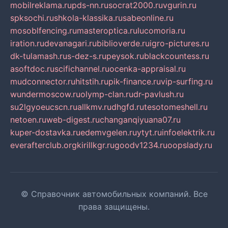
mobilreklama.ru
pds-nn.ru
socrat2000.ru
vgurin.ru
spksochi.ru
shkola-klassika.ru
sabeonline.ru
mosoblfencing.ru
masteroptica.ru
lucomoria.ru
iration.ru
devanagari.ru
biblioverde.ru
igro-pictures.ru
dk-tulamash.ru
s-dez-s.ru
peysok.ru
blackcountess.ru
asoftdoc.ru
scifichannel.ru
ocenka-appraisal.ru
mudconnector.ru
hitstih.ru
pik-finance.ru
vip-surfing.ru
wundermoscow.ru
olymp-clan.ru
dr-pavlush.ru
su2lgyoeucscn.ru
allkmv.ru
dhgfd.ru
tesotomeshell.ru
netoen.ru
web-digest.ru
changanqiyuana07.ru
kuper-dostavka.ru
edemvgelen.ru
ytyt.ru
infoelektrik.ru
everafterclub.org
kirillkgr.ru
goodv1234.ru
oopslady.ru
© Справочник автомобильных компаний. Все
права защищены.