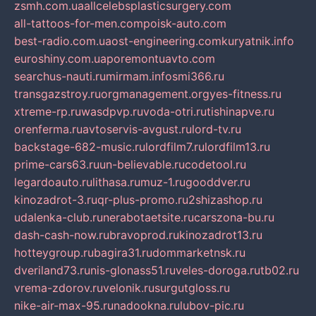
zsmh.com.ua
allcelebsplasticsurgery.com
all-tattoos-for-men.com
poisk-auto.com
best-radio.com.ua
ost-engineering.com
kuryatnik.info
euroshiny.com.ua
poremontuavto.com
searchus-nauti.ru
mirmam.info
smi366.ru
transgazstroy.ru
orgmanagement.org
yes-fitness.ru
xtreme-rp.ru
wasdpvp.ru
voda-otri.ru
tishinapve.ru
orenferma.ru
avtoservis-avgust.ru
lord-tv.ru
backstage-682-music.ru
lordfilm7.ru
lordfilm13.ru
prime-cars63.ru
un-believable.ru
codetool.ru
legardoauto.ru
lithasa.ru
muz-1.ru
gooddver.ru
kinozadrot-3.ru
qr-plus-promo.ru
2shizashop.ru
udalenka-club.ru
nerabotaetsite.ru
carszona-bu.ru
dash-cash-now.ru
bravoprod.ru
kinozadrot13.ru
hotteygroup.ru
bagira31.ru
dommarketnsk.ru
dveriland73.ru
nis-glonass51.ru
veles-doroga.ru
tb02.ru
vrema-zdorov.ru
velonik.ru
surgutgloss.ru
nike-air-max-95.ru
nadookna.ru
lubov-pic.ru