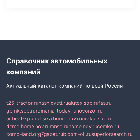
Справочник автомобильных
компаний
Актуальный каталог компаний по всей России
t25-tractor.ru
nashicveti.ru
alutex.spb.ru
fas.ru
gbmk.spb.ru
romania-today.ru
novoizol.ru
airheat-spb.ru
fisika.home.nov.ru
orakul.spb.ru
demo.home.nov.ru
mnso.ru
home.nov.ru
cemko.ru
comp-land.org
7gazet.ru
bicom-oil.ru
superiorsearch.ru