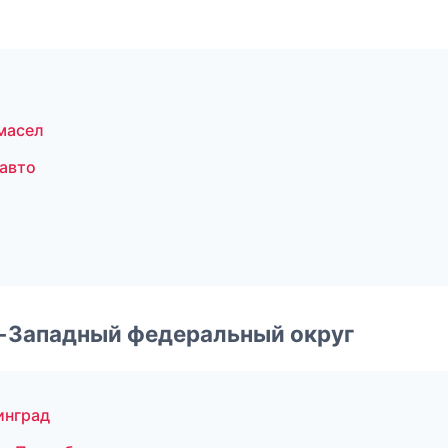
масел
авто
о-Западный федеральный округ
инград