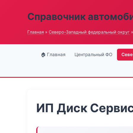
Справочник автомоб
Главная
»
Северо-Западный федеральный округ
»
🏠 Главная
Центральный ФО
Севе
ИП Диск Серви