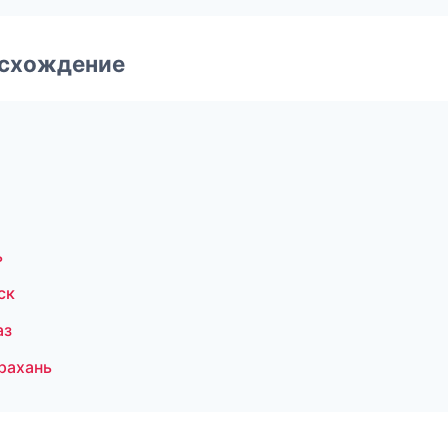
-схождение
ь
ск
аз
рахань