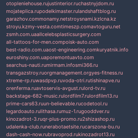
otopleniehouse.ru
justinterior.ru
chastnyjdom.ru
mojateplica.ru
podelkimaster.ru
landshaftblog.ru
garazhov.com
monamy.net
stroysnami.kz
lcna.kz
stroyu.kz
my-vesta.com
timeszp.com
avtoguru.net
zsmh.com.ua
allcelebsplasticsurgery.com
all-tattoos-for-men.com
poisk-auto.com
best-radio.com.ua
ost-engineering.com
kuryatnik.info
euroshiny.com.ua
poremontuavto.com
searchus-nauti.ru
mirmam.info
smi366.ru
transgazstroy.ru
orgmanagement.org
yes-fitness.ru
xtreme-rp.ru
wasdpvp.ru
voda-otri.ru
tishinapve.ru
orenferma.ru
avtoservis-avgust.ru
lord-tv.ru
backstage-682-music.ru
lordfilm7.ru
lordfilm13.ru
prime-cars63.ru
un-believable.ru
codetool.ru
legardoauto.ru
lithasa.ru
muz-1.ru
gooddver.ru
kinozadrot-3.ru
qr-plus-promo.ru
2shizashop.ru
udalenka-club.ru
nerabotaetsite.ru
carszona-bu.ru
dash-cash-now.ru
bravoprod.ru
kinozadrot13.ru