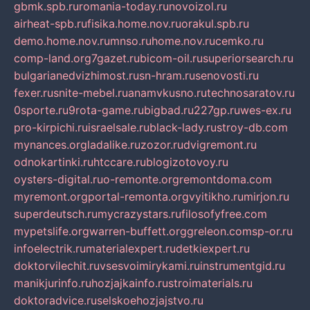
gbmk.spb.ru
romania-today.ru
novoizol.ru
airheat-spb.ru
fisika.home.nov.ru
orakul.spb.ru
demo.home.nov.ru
mnso.ru
home.nov.ru
cemko.ru
comp-land.org
7gazet.ru
bicom-oil.ru
superiorsearch.ru
bulgarianedvizhimost.ru
sn-hram.ru
senovosti.ru
fexer.ru
snite-mebel.ru
anamvkusno.ru
technosaratov.ru
0sporte.ru
9rota-game.ru
bigbad.ru
227gp.ru
wes-ex.ru
pro-kirpichi.ru
israelsale.ru
black-lady.ru
stroy-db.com
mynances.org
ladalike.ru
zozor.ru
dvigremont.ru
odnokartinki.ru
htccare.ru
blogizotovoy.ru
oysters-digital.ru
o-remonte.org
remontdoma.com
myremont.org
portal-remonta.org
vyitikho.ru
mirjon.ru
superdeutsch.ru
mycrazystars.ru
filosofyfree.com
mypetslife.org
warren-buffett.org
greleon.com
sp-or.ru
infoelectrik.ru
materialexpert.ru
detkiexpert.ru
doktorvilechit.ru
vsesvoimirykami.ru
instrumentgid.ru
manikjurinfo.ru
hozjajkainfo.ru
stroimaterials.ru
doktoradvice.ru
selskoehozjajstvo.ru