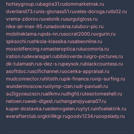
hotteygroup.ru
bagira31.ru
dommarketnsk.ru
dveriland73.ru
nis-glonass51.ru
veles-doroga.ru
tb02.ru
vrema-zdorov.ru
velonik.ru
surgutgloss.ru
nike-air-max-95.ru
nadookna.ru
lubov-pic.ru
mobilreklama.ru
pds-nn.ru
socrat2000.ru
vgurin.ru
spksochi.ru
shkola-klassika.ru
sabeonline.ru
mosoblfencing.ru
masteroptica.ru
lucomoria.ru
iration.ru
devanagari.ru
biblioverde.ru
igro-pictures.ru
dk-tulamash.ru
s-dez-s.ru
peysok.ru
blackcountess.ru
asoftdoc.ru
scifichannel.ru
ocenka-appraisal.ru
mudconnector.ru
hitstih.ru
pik-finance.ru
vip-surfing.ru
wundermoscow.ru
olymp-clan.ru
dr-pavlush.ru
su2lgyoeucscn.ru
allkmv.ru
dhgfd.ru
tesotomeshell.ru
netoen.ru
web-digest.ru
changanqiyuana07.ru
kuper-dostavka.ru
edemvgelen.ru
ytyt.ru
infoelektrik.ru
everafterclub.org
kirillkgr.ru
goodv1234.ru
oopslady.ru