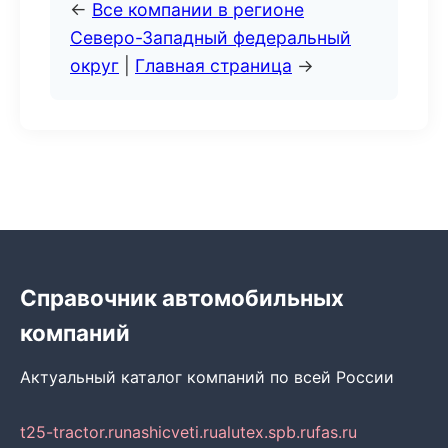
←
Все компании в регионе
Северо-Западный федеральный
округ
|
Главная страница
→
Справочник автомобильных
компаний
Актуальный каталог компаний по всей России
t25-tractor.ru
nashicveti.ru
alutex.spb.ru
fas.ru