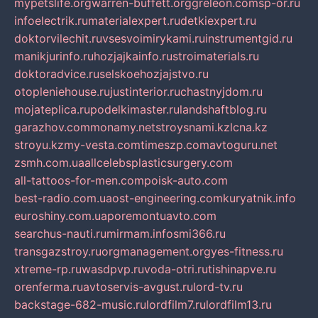
mypetslife.org
warren-buffett.org
greleon.com
sp-or.ru
infoelectrik.ru
materialexpert.ru
detkiexpert.ru
doktorvilechit.ru
vsesvoimirykami.ru
instrumentgid.ru
manikjurinfo.ru
hozjajkainfo.ru
stroimaterials.ru
doktoradvice.ru
selskoehozjajstvo.ru
otopleniehouse.ru
justinterior.ru
chastnyjdom.ru
mojateplica.ru
podelkimaster.ru
landshaftblog.ru
garazhov.com
monamy.net
stroysnami.kz
lcna.kz
stroyu.kz
my-vesta.com
timeszp.com
avtoguru.net
zsmh.com.ua
allcelebsplasticsurgery.com
all-tattoos-for-men.com
poisk-auto.com
best-radio.com.ua
ost-engineering.com
kuryatnik.info
euroshiny.com.ua
poremontuavto.com
searchus-nauti.ru
mirmam.info
smi366.ru
transgazstroy.ru
orgmanagement.org
yes-fitness.ru
xtreme-rp.ru
wasdpvp.ru
voda-otri.ru
tishinapve.ru
orenferma.ru
avtoservis-avgust.ru
lord-tv.ru
backstage-682-music.ru
lordfilm7.ru
lordfilm13.ru