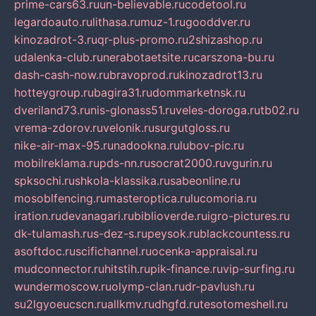
prime-cars63.ru
un-believable.ru
codetool.ru
legardoauto.ru
lithasa.ru
muz-1.ru
gooddver.ru
kinozadrot-3.ru
qr-plus-promo.ru
2shizashop.ru
udalenka-club.ru
nerabotaetsite.ru
carszona-bu.ru
dash-cash-now.ru
bravoprod.ru
kinozadrot13.ru
hotteygroup.ru
bagira31.ru
dommarketnsk.ru
dveriland73.ru
nis-glonass51.ru
veles-doroga.ru
tb02.ru
vrema-zdorov.ru
velonik.ru
surgutgloss.ru
nike-air-max-95.ru
nadookna.ru
lubov-pic.ru
mobilreklama.ru
pds-nn.ru
socrat2000.ru
vgurin.ru
spksochi.ru
shkola-klassika.ru
sabeonline.ru
mosoblfencing.ru
masteroptica.ru
lucomoria.ru
iration.ru
devanagari.ru
biblioverde.ru
igro-pictures.ru
dk-tulamash.ru
s-dez-s.ru
peysok.ru
blackcountess.ru
asoftdoc.ru
scifichannel.ru
ocenka-appraisal.ru
mudconnector.ru
hitstih.ru
pik-finance.ru
vip-surfing.ru
wundermoscow.ru
olymp-clan.ru
dr-pavlush.ru
su2lgyoeucscn.ru
allkmv.ru
dhgfd.ru
tesotomeshell.ru