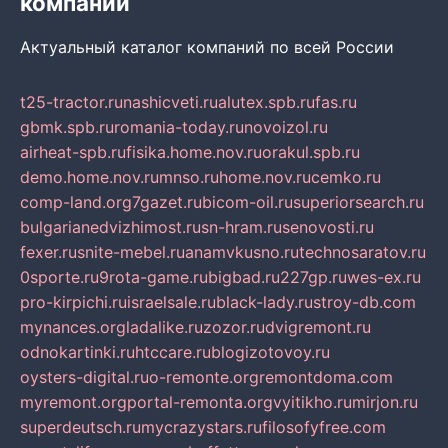
компаний
Актуальный каталог компаний по всей России
t25-tractor.ru
nashicveti.ru
alutex.spb.ru
fas.ru
gbmk.spb.ru
romania-today.ru
novoizol.ru
airheat-spb.ru
fisika.home.nov.ru
orakul.spb.ru
demo.home.nov.ru
mnso.ru
home.nov.ru
cemko.ru
comp-land.org
7gazet.ru
bicom-oil.ru
superiorsearch.ru
bulgarianedvizhimost.ru
sn-hram.ru
senovosti.ru
fexer.ru
snite-mebel.ru
anamvkusno.ru
technosaratov.ru
0sporte.ru
9rota-game.ru
bigbad.ru
227gp.ru
wes-ex.ru
pro-kirpichi.ru
israelsale.ru
black-lady.ru
stroy-db.com
mynances.org
ladalike.ru
zozor.ru
dvigremont.ru
odnokartinki.ru
htccare.ru
blogizotovoy.ru
oysters-digital.ru
o-remonte.org
remontdoma.com
myremont.org
portal-remonta.org
vyitikho.ru
mirjon.ru
superdeutsch.ru
mycrazystars.ru
filosofyfree.com