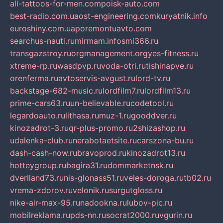
all-tattoos-for-men.com
poisk-auto.com
best-radio.com.ua
ost-engineering.com
kuryatnik.info
euroshiny.com.ua
poremontuavto.com
searchus-nauti.ru
mirmam.info
smi366.ru
transgazstroy.ru
orgmanagement.org
yes-fitness.ru
xtreme-rp.ru
wasdpvp.ru
voda-otri.ru
tishinapve.ru
orenferma.ru
avtoservis-avgust.ru
lord-tv.ru
backstage-682-music.ru
lordfilm7.ru
lordfilm13.ru
prime-cars63.ru
un-believable.ru
codetool.ru
legardoauto.ru
lithasa.ru
muz-1.ru
gooddver.ru
kinozadrot-3.ru
qr-plus-promo.ru
2shizashop.ru
udalenka-club.ru
nerabotaetsite.ru
carszona-bu.ru
dash-cash-now.ru
bravoprod.ru
kinozadrot13.ru
hotteygroup.ru
bagira31.ru
dommarketnsk.ru
dveriland73.ru
nis-glonass51.ru
veles-doroga.ru
tb02.ru
vrema-zdorov.ru
velonik.ru
surgutgloss.ru
nike-air-max-95.ru
nadookna.ru
lubov-pic.ru
mobilreklama.ru
pds-nn.ru
socrat2000.ru
vgurin.ru