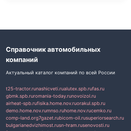
Справочник автомобильных
компаний
Актуальный каталог компаний по всей России
t25-tractor.ru
nashicveti.ru
alutex.spb.ru
fas.ru
gbmk.spb.ru
romania-today.ru
novoizol.ru
airheat-spb.ru
fisika.home.nov.ru
orakul.spb.ru
demo.home.nov.ru
mnso.ru
home.nov.ru
cemko.ru
comp-land.org
7gazet.ru
bicom-oil.ru
superiorsearch.ru
bulgarianedvizhimost.ru
sn-hram.ru
senovosti.ru