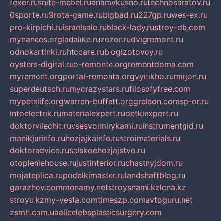
fexer.ru
snite-mebel.ru
anamvkusno.ru
technosaratov.ru
0sporte.ru
9rota-game.ru
bigbad.ru
227gp.ru
wes-ex.ru
pro-kirpichi.ru
israelsale.ru
black-lady.ru
stroy-db.com
mynances.org
ladalike.ru
zozor.ru
dvigremont.ru
odnokartinki.ru
htccare.ru
blogizotovoy.ru
oysters-digital.ru
o-remonte.org
remontdoma.com
myremont.org
portal-remonta.org
vyitikho.ru
mirjon.ru
superdeutsch.ru
mycrazystars.ru
filosofyfree.com
mypetslife.org
warren-buffett.org
greleon.com
sp-or.ru
infoelectrik.ru
materialexpert.ru
detkiexpert.ru
doktorvilechit.ru
vsesvoimirykami.ru
instrumentgid.ru
manikjurinfo.ru
hozjajkainfo.ru
stroimaterials.ru
doktoradvice.ru
selskoehozjajstvo.ru
otopleniehouse.ru
justinterior.ru
chastnyjdom.ru
mojateplica.ru
podelkimaster.ru
landshaftblog.ru
garazhov.com
monamy.net
stroysnami.kz
lcna.kz
stroyu.kz
my-vesta.com
timeszp.com
avtoguru.net
zsmh.com.ua
allcelebsplasticsurgery.com