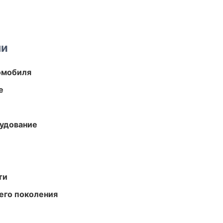
ми
омобиля
е
удование
ти
его поколения