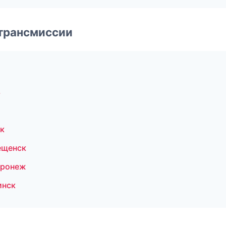
 трансмиссии
ь
к
ещенск
оронеж
инск