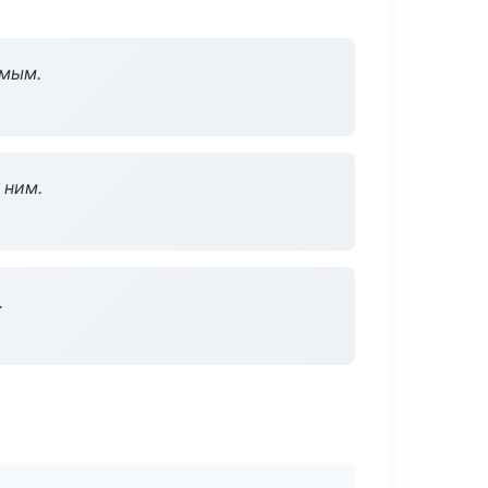
омым.
 ним.
.