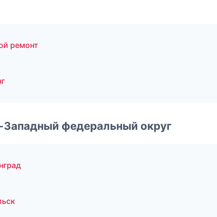
ой ремонт
нг
о-Западный федеральный округ
нград
льск