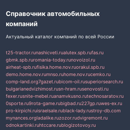
Справочник автомобильных
компаний
Актуальный каталог компаний по всей России
t25-tractor.ru
nashicveti.ru
alutex.spb.ru
fas.ru
gbmk.spb.ru
romania-today.ru
novoizol.ru
airheat-spb.ru
fisika.home.nov.ru
orakul.spb.ru
demo.home.nov.ru
mnso.ru
home.nov.ru
cemko.ru
comp-land.org
7gazet.ru
bicom-oil.ru
superiorsearch.ru
bulgarianedvizhimost.ru
sn-hram.ru
senovosti.ru
fexer.ru
snite-mebel.ru
anamvkusno.ru
technosaratov.ru
0sporte.ru
9rota-game.ru
bigbad.ru
227gp.ru
wes-ex.ru
pro-kirpichi.ru
israelsale.ru
black-lady.ru
stroy-db.com
mynances.org
ladalike.ru
zozor.ru
dvigremont.ru
odnokartinki.ru
htccare.ru
blogizotovoy.ru