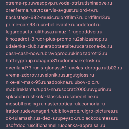
xtreme-rp.ru
wasdpvp.ru
voda-otri.ru
tishinapve.ru
orenferma.ru
avtoservis-avgust.ru
lord-tv.ru
backstage-682-music.ru
lordfilm7.ru
lordfilm13.ru
prime-cars63.ru
un-believable.ru
codetool.ru
legardoauto.ru
lithasa.ru
muz-1.ru
gooddver.ru
kinozadrot-3.ru
qr-plus-promo.ru
2shizashop.ru
udalenka-club.ru
nerabotaetsite.ru
carszona-bu.ru
dash-cash-now.ru
bravoprod.ru
kinozadrot13.ru
hotteygroup.ru
bagira31.ru
dommarketnsk.ru
dveriland73.ru
nis-glonass51.ru
veles-doroga.ru
tb02.ru
vrema-zdorov.ru
velonik.ru
surgutgloss.ru
nike-air-max-95.ru
nadookna.ru
lubov-pic.ru
mobilreklama.ru
pds-nn.ru
socrat2000.ru
vgurin.ru
spksochi.ru
shkola-klassika.ru
sabeonline.ru
mosoblfencing.ru
masteroptica.ru
lucomoria.ru
iration.ru
devanagari.ru
biblioverde.ru
igro-pictures.ru
dk-tulamash.ru
s-dez-s.ru
peysok.ru
blackcountess.ru
asoftdoc.ru
scifichannel.ru
ocenka-appraisal.ru