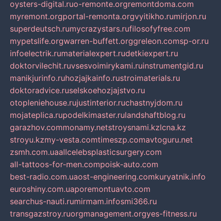
oysters-digital.ru
o-remonte.org
remontdoma.com
myremont.org
portal-remonta.org
vyitikho.ru
mirjon.ru
superdeutsch.ru
mycrazystars.ru
filosofyfree.com
mypetslife.org
warren-buffett.org
greleon.com
sp-or.ru
infoelectrik.ru
materialexpert.ru
detkiexpert.ru
doktorvilechit.ru
vsesvoimirykami.ru
instrumentgid.ru
manikjurinfo.ru
hozjajkainfo.ru
stroimaterials.ru
doktoradvice.ru
selskoehozjajstvo.ru
otopleniehouse.ru
justinterior.ru
chastnyjdom.ru
mojateplica.ru
podelkimaster.ru
landshaftblog.ru
garazhov.com
monamy.net
stroysnami.kz
lcna.kz
stroyu.kz
my-vesta.com
timeszp.com
avtoguru.net
zsmh.com.ua
allcelebsplasticsurgery.com
all-tattoos-for-men.com
poisk-auto.com
best-radio.com.ua
ost-engineering.com
kuryatnik.info
euroshiny.com.ua
poremontuavto.com
searchus-nauti.ru
mirmam.info
smi366.ru
transgazstroy.ru
orgmanagement.org
yes-fitness.ru