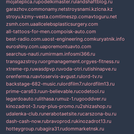
mojateplica.ru
podelkimaster.ru
landshaftblog.ru
garazhov.com
monamy.net
stroysnami.kz
lcna.kz
stroyu.kz
my-vesta.com
timeszp.com
avtoguru.net
zsmh.com.ua
allcelebsplasticsurgery.com
all-tattoos-for-men.com
poisk-auto.com
best-radio.com.ua
ost-engineering.com
kuryatnik.info
euroshiny.com.ua
poremontuavto.com
searchus-nauti.ru
mirmam.info
smi366.ru
transgazstroy.ru
orgmanagement.org
yes-fitness.ru
xtreme-rp.ru
wasdpvp.ru
voda-otri.ru
tishinapve.ru
orenferma.ru
avtoservis-avgust.ru
lord-tv.ru
backstage-682-music.ru
lordfilm7.ru
lordfilm13.ru
prime-cars63.ru
un-believable.ru
codetool.ru
legardoauto.ru
lithasa.ru
muz-1.ru
gooddver.ru
kinozadrot-3.ru
qr-plus-promo.ru
2shizashop.ru
udalenka-club.ru
nerabotaetsite.ru
carszona-bu.ru
dash-cash-now.ru
bravoprod.ru
kinozadrot13.ru
hotteygroup.ru
bagira31.ru
dommarketnsk.ru