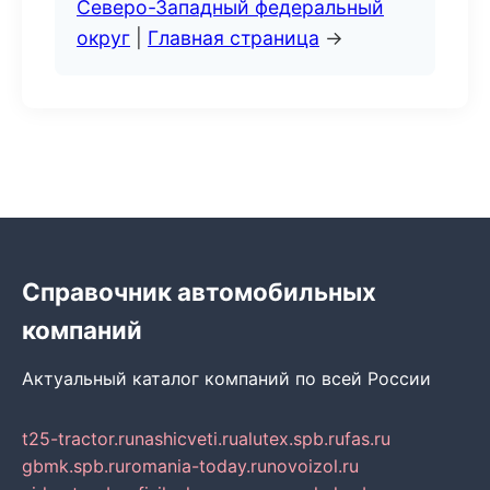
Северо-Западный федеральный
округ
|
Главная страница
→
Справочник автомобильных
компаний
Актуальный каталог компаний по всей России
t25-tractor.ru
nashicveti.ru
alutex.spb.ru
fas.ru
gbmk.spb.ru
romania-today.ru
novoizol.ru