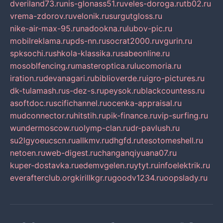
dveriland73.ru
nis-glonass51.ru
veles-doroga.ru
tb02.ru
vrema-zdorov.ru
velonik.ru
surgutgloss.ru
nike-air-max-95.ru
nadookna.ru
lubov-pic.ru
mobilreklama.ru
pds-nn.ru
socrat2000.ru
vgurin.ru
spksochi.ru
shkola-klassika.ru
sabeonline.ru
mosoblfencing.ru
masteroptica.ru
lucomoria.ru
iration.ru
devanagari.ru
biblioverde.ru
igro-pictures.ru
dk-tulamash.ru
s-dez-s.ru
peysok.ru
blackcountess.ru
asoftdoc.ru
scifichannel.ru
ocenka-appraisal.ru
mudconnector.ru
hitstih.ru
pik-finance.ru
vip-surfing.ru
wundermoscow.ru
olymp-clan.ru
dr-pavlush.ru
su2lgyoeucscn.ru
allkmv.ru
dhgfd.ru
tesotomeshell.ru
netoen.ru
web-digest.ru
changanqiyuana07.ru
kuper-dostavka.ru
edemvgelen.ru
ytyt.ru
infoelektrik.ru
everafterclub.org
kirillkgr.ru
goodv1234.ru
oopslady.ru