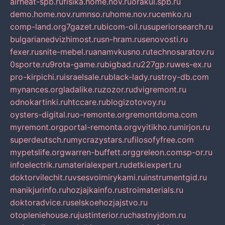
airheat-spb.ru
fisika.home.nov.ru
orakul.spb.ru
demo.home.nov.ru
mnso.ru
home.nov.ru
cemko.ru
comp-land.org
7gazet.ru
bicom-oil.ru
superiorsearch.ru
bulgarianedvizhimost.ru
sn-hram.ru
senovosti.ru
fexer.ru
snite-mebel.ru
anamvkusno.ru
technosaratov.ru
0sporte.ru
9rota-game.ru
bigbad.ru
227gp.ru
wes-ex.ru
pro-kirpichi.ru
israelsale.ru
black-lady.ru
stroy-db.com
mynances.org
ladalike.ru
zozor.ru
dvigremont.ru
odnokartinki.ru
htccare.ru
blogizotovoy.ru
oysters-digital.ru
o-remonte.org
remontdoma.com
myremont.org
portal-remonta.org
vyitikho.ru
mirjon.ru
superdeutsch.ru
mycrazystars.ru
filosofyfree.com
mypetslife.org
warren-buffett.org
greleon.com
sp-or.ru
infoelectrik.ru
materialexpert.ru
detkiexpert.ru
doktorvilechit.ru
vsesvoimirykami.ru
instrumentgid.ru
manikjurinfo.ru
hozjajkainfo.ru
stroimaterials.ru
doktoradvice.ru
selskoehozjajstvo.ru
otopleniehouse.ru
justinterior.ru
chastnyjdom.ru