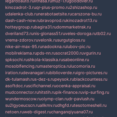
legardoauto.ru
lithasa.ru
muz-1.ru
gooddver.ru
kinozadrot-3.ru
qr-plus-promo.ru
2shizashop.ru
udalenka-club.ru
nerabotaetsite.ru
carszona-bu.ru
dash-cash-now.ru
bravoprod.ru
kinozadrot13.ru
hotteygroup.ru
bagira31.ru
dommarketnsk.ru
dveriland73.ru
nis-glonass51.ru
veles-doroga.ru
tb02.ru
vrema-zdorov.ru
velonik.ru
surgutgloss.ru
nike-air-max-95.ru
nadookna.ru
lubov-pic.ru
mobilreklama.ru
pds-nn.ru
socrat2000.ru
vgurin.ru
spksochi.ru
shkola-klassika.ru
sabeonline.ru
mosoblfencing.ru
masteroptica.ru
lucomoria.ru
iration.ru
devanagari.ru
biblioverde.ru
igro-pictures.ru
dk-tulamash.ru
s-dez-s.ru
peysok.ru
blackcountess.ru
asoftdoc.ru
scifichannel.ru
ocenka-appraisal.ru
mudconnector.ru
hitstih.ru
pik-finance.ru
vip-surfing.ru
wundermoscow.ru
olymp-clan.ru
dr-pavlush.ru
su2lgyoeucscn.ru
allkmv.ru
dhgfd.ru
tesotomeshell.ru
netoen.ru
web-digest.ru
changanqiyuana07.ru