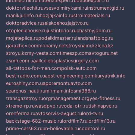
infoelectrik.ru
materialexpert.ru
detkiexpert.ru
doktorvilechit.ru
vsesvoimirykami.ru
instrumentgid.ru
manikjurinfo.ru
hozjajkainfo.ru
stroimaterials.ru
doktoradvice.ru
selskoehozjajstvo.ru
otopleniehouse.ru
justinterior.ru
chastnyjdom.ru
mojateplica.ru
podelkimaster.ru
landshaftblog.ru
garazhov.com
monamy.net
stroysnami.kz
lcna.kz
stroyu.kz
my-vesta.com
timeszp.com
avtoguru.net
zsmh.com.ua
allcelebsplasticsurgery.com
all-tattoos-for-men.com
poisk-auto.com
best-radio.com.ua
ost-engineering.com
kuryatnik.info
euroshiny.com.ua
poremontuavto.com
searchus-nauti.ru
mirmam.info
smi366.ru
transgazstroy.ru
orgmanagement.org
yes-fitness.ru
xtreme-rp.ru
wasdpvp.ru
voda-otri.ru
tishinapve.ru
orenferma.ru
avtoservis-avgust.ru
lord-tv.ru
backstage-682-music.ru
lordfilm7.ru
lordfilm13.ru
prime-cars63.ru
un-believable.ru
codetool.ru