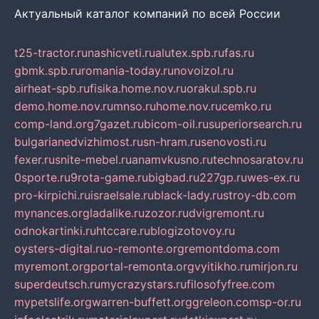
Актуальный каталог компаний по всей России
t25-tractor.ru
nashicveti.ru
alutex.spb.ru
fas.ru
gbmk.spb.ru
romania-today.ru
novoizol.ru
airheat-spb.ru
fisika.home.nov.ru
orakul.spb.ru
demo.home.nov.ru
mnso.ru
home.nov.ru
cemko.ru
comp-land.org
7gazet.ru
bicom-oil.ru
superiorsearch.ru
bulgarianedvizhimost.ru
sn-hram.ru
senovosti.ru
fexer.ru
snite-mebel.ru
anamvkusno.ru
technosaratov.ru
0sporte.ru
9rota-game.ru
bigbad.ru
227gp.ru
wes-ex.ru
pro-kirpichi.ru
israelsale.ru
black-lady.ru
stroy-db.com
mynances.org
ladalike.ru
zozor.ru
dvigremont.ru
odnokartinki.ru
htccare.ru
blogizotovoy.ru
oysters-digital.ru
o-remonte.org
remontdoma.com
myremont.org
portal-remonta.org
vyitikho.ru
mirjon.ru
superdeutsch.ru
mycrazystars.ru
filosofyfree.com
mypetslife.org
warren-buffett.org
greleon.com
sp-or.ru