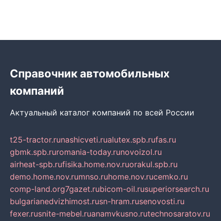
Справочник автомобильных
компаний
Актуальный каталог компаний по всей России
t25-tractor.ru
nashicveti.ru
alutex.spb.ru
fas.ru
gbmk.spb.ru
romania-today.ru
novoizol.ru
airheat-spb.ru
fisika.home.nov.ru
orakul.spb.ru
demo.home.nov.ru
mnso.ru
home.nov.ru
cemko.ru
comp-land.org
7gazet.ru
bicom-oil.ru
superiorsearch.ru
bulgarianedvizhimost.ru
sn-hram.ru
senovosti.ru
fexer.ru
snite-mebel.ru
anamvkusno.ru
technosaratov.ru