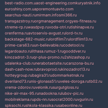
best-radio.com.ua
ost-engineering.com
kuryatnik.info
euroshiny.com.ua
poremontuavto.com
searchus-nauti.ru
mirmam.info
smi366.ru
transgazstroy.ru
orgmanagement.org
yes-fitness.ru
xtreme-rp.ru
wasdpvp.ru
voda-otri.ru
tishinapve.ru
orenferma.ru
avtoservis-avgust.ru
lord-tv.ru
backstage-682-music.ru
lordfilm7.ru
lordfilm13.ru
prime-cars63.ru
un-believable.ru
codetool.ru
legardoauto.ru
lithasa.ru
muz-1.ru
gooddver.ru
kinozadrot-3.ru
qr-plus-promo.ru
2shizashop.ru
udalenka-club.ru
nerabotaetsite.ru
carszona-bu.ru
dash-cash-now.ru
bravoprod.ru
kinozadrot13.ru
hotteygroup.ru
bagira31.ru
dommarketnsk.ru
dveriland73.ru
nis-glonass51.ru
veles-doroga.ru
tb02.ru
vrema-zdorov.ru
velonik.ru
surgutgloss.ru
nike-air-max-95.ru
nadookna.ru
lubov-pic.ru
mobilreklama.ru
pds-nn.ru
socrat2000.ru
vgurin.ru
spksochi.ru
shkola-klassika.ru
sabeonline.ru