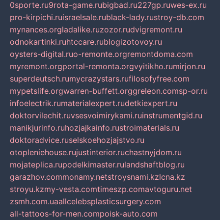
0sporte.ru
9rota-game.ru
bigbad.ru
227gp.ru
wes-ex.ru
pro-kirpichi.ru
israelsale.ru
black-lady.ru
stroy-db.com
mynances.org
ladalike.ru
zozor.ru
dvigremont.ru
odnokartinki.ru
htccare.ru
blogizotovoy.ru
oysters-digital.ru
o-remonte.org
remontdoma.com
myremont.org
portal-remonta.org
vyitikho.ru
mirjon.ru
superdeutsch.ru
mycrazystars.ru
filosofyfree.com
mypetslife.org
warren-buffett.org
greleon.com
sp-or.ru
infoelectrik.ru
materialexpert.ru
detkiexpert.ru
doktorvilechit.ru
vsesvoimirykami.ru
instrumentgid.ru
manikjurinfo.ru
hozjajkainfo.ru
stroimaterials.ru
doktoradvice.ru
selskoehozjajstvo.ru
otopleniehouse.ru
justinterior.ru
chastnyjdom.ru
mojateplica.ru
podelkimaster.ru
landshaftblog.ru
garazhov.com
monamy.net
stroysnami.kz
lcna.kz
stroyu.kz
my-vesta.com
timeszp.com
avtoguru.net
zsmh.com.ua
allcelebsplasticsurgery.com
all-tattoos-for-men.com
poisk-auto.com