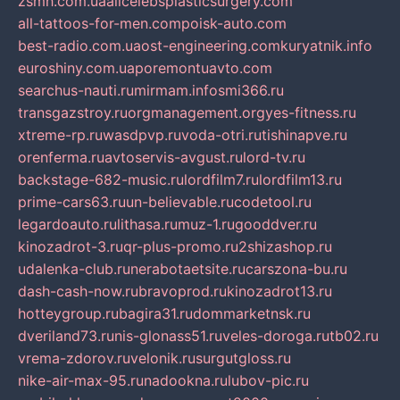
zsmh.com.ua
allcelebsplasticsurgery.com
all-tattoos-for-men.com
poisk-auto.com
best-radio.com.ua
ost-engineering.com
kuryatnik.info
euroshiny.com.ua
poremontuavto.com
searchus-nauti.ru
mirmam.info
smi366.ru
transgazstroy.ru
orgmanagement.org
yes-fitness.ru
xtreme-rp.ru
wasdpvp.ru
voda-otri.ru
tishinapve.ru
orenferma.ru
avtoservis-avgust.ru
lord-tv.ru
backstage-682-music.ru
lordfilm7.ru
lordfilm13.ru
prime-cars63.ru
un-believable.ru
codetool.ru
legardoauto.ru
lithasa.ru
muz-1.ru
gooddver.ru
kinozadrot-3.ru
qr-plus-promo.ru
2shizashop.ru
udalenka-club.ru
nerabotaetsite.ru
carszona-bu.ru
dash-cash-now.ru
bravoprod.ru
kinozadrot13.ru
hotteygroup.ru
bagira31.ru
dommarketnsk.ru
dveriland73.ru
nis-glonass51.ru
veles-doroga.ru
tb02.ru
vrema-zdorov.ru
velonik.ru
surgutgloss.ru
nike-air-max-95.ru
nadookna.ru
lubov-pic.ru