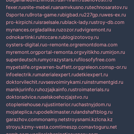
fexer.ru
snite-mebel.ru
anamvkusno.ru
technosaratov.ru
0sporte.ru
9rota-game.ru
bigbad.ru
227gp.ru
wes-ex.ru
pro-kirpichi.ru
israelsale.ru
black-lady.ru
stroy-db.com
mynances.org
ladalike.ru
zozor.ru
dvigremont.ru
odnokartinki.ru
htccare.ru
blogizotovoy.ru
oysters-digital.ru
o-remonte.org
remontdoma.com
myremont.org
portal-remonta.org
vyitikho.ru
mirjon.ru
superdeutsch.ru
mycrazystars.ru
filosofyfree.com
mypetslife.org
warren-buffett.org
greleon.com
sp-or.ru
infoelectrik.ru
materialexpert.ru
detkiexpert.ru
doktorvilechit.ru
vsesvoimirykami.ru
instrumentgid.ru
manikjurinfo.ru
hozjajkainfo.ru
stroimaterials.ru
doktoradvice.ru
selskoehozjajstvo.ru
otopleniehouse.ru
justinterior.ru
chastnyjdom.ru
mojateplica.ru
podelkimaster.ru
landshaftblog.ru
garazhov.com
monamy.net
stroysnami.kz
lcna.kz
stroyu.kz
my-vesta.com
timeszp.com
avtoguru.net