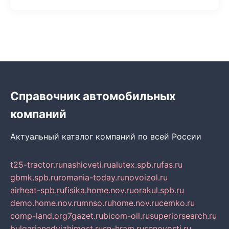
Справочник автомобильных
компаний
Актуальный каталог компаний по всей России
t25-tractor.ru
nashicveti.ru
alutex.spb.ru
fas.ru
gbmk.spb.ru
romania-today.ru
novoizol.ru
airheat-spb.ru
fisika.home.nov.ru
orakul.spb.ru
demo.home.nov.ru
mnso.ru
home.nov.ru
cemko.ru
comp-land.org
7gazet.ru
bicom-oil.ru
superiorsearch.ru
bulgarianedvizhimost.ru
sn-hram.ru
senovosti.ru