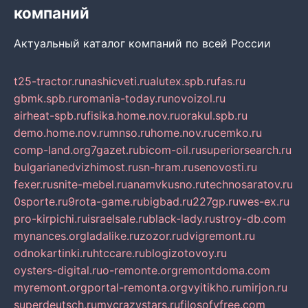
компаний
Актуальный каталог компаний по всей России
t25-tractor.ru
nashicveti.ru
alutex.spb.ru
fas.ru
gbmk.spb.ru
romania-today.ru
novoizol.ru
airheat-spb.ru
fisika.home.nov.ru
orakul.spb.ru
demo.home.nov.ru
mnso.ru
home.nov.ru
cemko.ru
comp-land.org
7gazet.ru
bicom-oil.ru
superiorsearch.ru
bulgarianedvizhimost.ru
sn-hram.ru
senovosti.ru
fexer.ru
snite-mebel.ru
anamvkusno.ru
technosaratov.ru
0sporte.ru
9rota-game.ru
bigbad.ru
227gp.ru
wes-ex.ru
pro-kirpichi.ru
israelsale.ru
black-lady.ru
stroy-db.com
mynances.org
ladalike.ru
zozor.ru
dvigremont.ru
odnokartinki.ru
htccare.ru
blogizotovoy.ru
oysters-digital.ru
o-remonte.org
remontdoma.com
myremont.org
portal-remonta.org
vyitikho.ru
mirjon.ru
superdeutsch.ru
mycrazystars.ru
filosofyfree.com