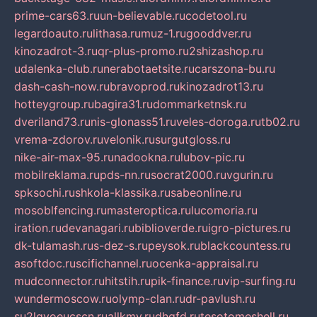
prime-cars63.ru
un-believable.ru
codetool.ru
legardoauto.ru
lithasa.ru
muz-1.ru
gooddver.ru
kinozadrot-3.ru
qr-plus-promo.ru
2shizashop.ru
udalenka-club.ru
nerabotaetsite.ru
carszona-bu.ru
dash-cash-now.ru
bravoprod.ru
kinozadrot13.ru
hotteygroup.ru
bagira31.ru
dommarketnsk.ru
dveriland73.ru
nis-glonass51.ru
veles-doroga.ru
tb02.ru
vrema-zdorov.ru
velonik.ru
surgutgloss.ru
nike-air-max-95.ru
nadookna.ru
lubov-pic.ru
mobilreklama.ru
pds-nn.ru
socrat2000.ru
vgurin.ru
spksochi.ru
shkola-klassika.ru
sabeonline.ru
mosoblfencing.ru
masteroptica.ru
lucomoria.ru
iration.ru
devanagari.ru
biblioverde.ru
igro-pictures.ru
dk-tulamash.ru
s-dez-s.ru
peysok.ru
blackcountess.ru
asoftdoc.ru
scifichannel.ru
ocenka-appraisal.ru
mudconnector.ru
hitstih.ru
pik-finance.ru
vip-surfing.ru
wundermoscow.ru
olymp-clan.ru
dr-pavlush.ru
su2lgyoeucscn.ru
allkmv.ru
dhgfd.ru
tesotomeshell.ru