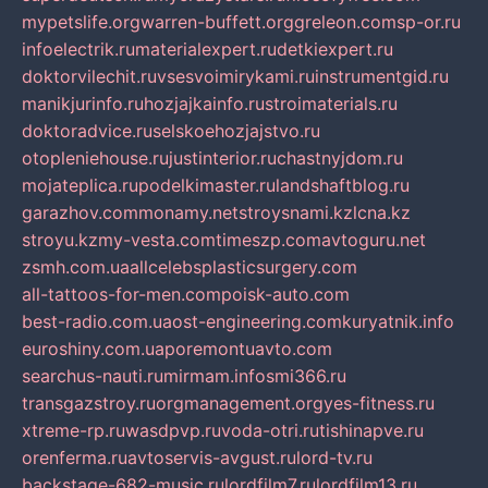
mypetslife.org
warren-buffett.org
greleon.com
sp-or.ru
infoelectrik.ru
materialexpert.ru
detkiexpert.ru
doktorvilechit.ru
vsesvoimirykami.ru
instrumentgid.ru
manikjurinfo.ru
hozjajkainfo.ru
stroimaterials.ru
doktoradvice.ru
selskoehozjajstvo.ru
otopleniehouse.ru
justinterior.ru
chastnyjdom.ru
mojateplica.ru
podelkimaster.ru
landshaftblog.ru
garazhov.com
monamy.net
stroysnami.kz
lcna.kz
stroyu.kz
my-vesta.com
timeszp.com
avtoguru.net
zsmh.com.ua
allcelebsplasticsurgery.com
all-tattoos-for-men.com
poisk-auto.com
best-radio.com.ua
ost-engineering.com
kuryatnik.info
euroshiny.com.ua
poremontuavto.com
searchus-nauti.ru
mirmam.info
smi366.ru
transgazstroy.ru
orgmanagement.org
yes-fitness.ru
xtreme-rp.ru
wasdpvp.ru
voda-otri.ru
tishinapve.ru
orenferma.ru
avtoservis-avgust.ru
lord-tv.ru
backstage-682-music.ru
lordfilm7.ru
lordfilm13.ru