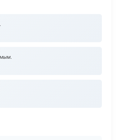
.
омым.