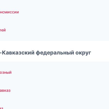
ансмиссии
лей
о-Кавказский федеральный округ
розный
авказ
аз