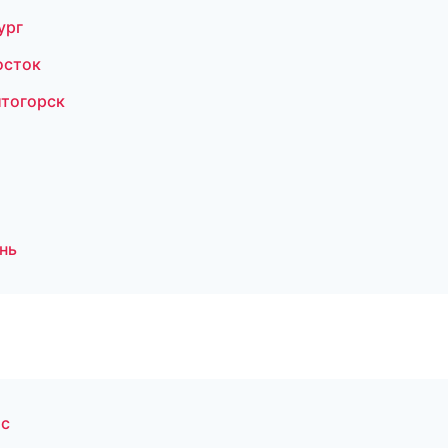
ург
осток
итогорск
нь
ис