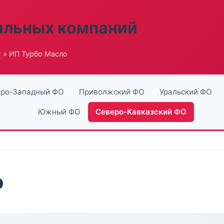
ильных компаний
г
» ИП Турбо Масло
ро-Западный ФО
Приволжский ФО
Уральский ФО
Южный ФО
Северо-Кавказский ФО
о