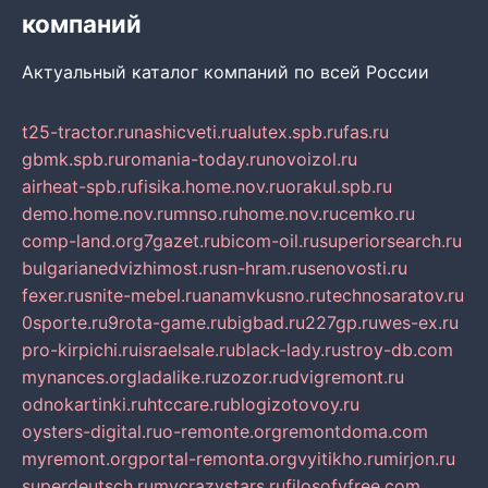
компаний
Актуальный каталог компаний по всей России
t25-tractor.ru
nashicveti.ru
alutex.spb.ru
fas.ru
gbmk.spb.ru
romania-today.ru
novoizol.ru
airheat-spb.ru
fisika.home.nov.ru
orakul.spb.ru
demo.home.nov.ru
mnso.ru
home.nov.ru
cemko.ru
comp-land.org
7gazet.ru
bicom-oil.ru
superiorsearch.ru
bulgarianedvizhimost.ru
sn-hram.ru
senovosti.ru
fexer.ru
snite-mebel.ru
anamvkusno.ru
technosaratov.ru
0sporte.ru
9rota-game.ru
bigbad.ru
227gp.ru
wes-ex.ru
pro-kirpichi.ru
israelsale.ru
black-lady.ru
stroy-db.com
mynances.org
ladalike.ru
zozor.ru
dvigremont.ru
odnokartinki.ru
htccare.ru
blogizotovoy.ru
oysters-digital.ru
o-remonte.org
remontdoma.com
myremont.org
portal-remonta.org
vyitikho.ru
mirjon.ru
superdeutsch.ru
mycrazystars.ru
filosofyfree.com