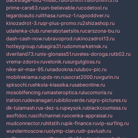
backstage-682-music.ru
lordfilm7.ru
lordfilm13.ru
prime-cars63.ru
un-believable.ru
codetool.ru
legardoauto.ru
lithasa.ru
muz-1.ru
gooddver.ru
kinozadrot-3.ru
qr-plus-promo.ru
2shizashop.ru
udalenka-club.ru
nerabotaetsite.ru
carszona-bu.ru
dash-cash-now.ru
bravoprod.ru
kinozadrot13.ru
hotteygroup.ru
bagira31.ru
dommarketnsk.ru
dveriland73.ru
nis-glonass51.ru
veles-doroga.ru
tb02.ru
vrema-zdorov.ru
velonik.ru
surgutgloss.ru
nike-air-max-95.ru
nadookna.ru
lubov-pic.ru
mobilreklama.ru
pds-nn.ru
socrat2000.ru
vgurin.ru
spksochi.ru
shkola-klassika.ru
sabeonline.ru
mosoblfencing.ru
masteroptica.ru
lucomoria.ru
iration.ru
devanagari.ru
biblioverde.ru
igro-pictures.ru
dk-tulamash.ru
s-dez-s.ru
peysok.ru
blackcountess.ru
asoftdoc.ru
scifichannel.ru
ocenka-appraisal.ru
mudconnector.ru
hitstih.ru
pik-finance.ru
vip-surfing.ru
wundermoscow.ru
olymp-clan.ru
dr-pavlush.ru