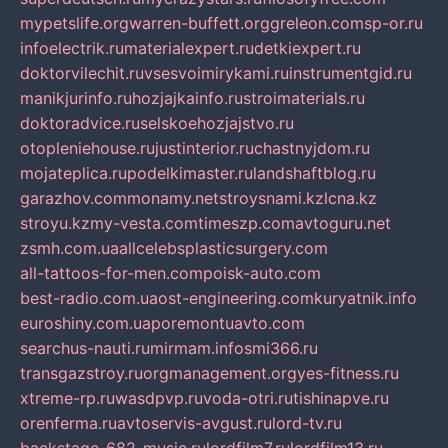
mypetslife.org
warren-buffett.org
greleon.com
sp-or.ru
infoelectrik.ru
materialexpert.ru
detkiexpert.ru
doktorvilechit.ru
vsesvoimirykami.ru
instrumentgid.ru
manikjurinfo.ru
hozjajkainfo.ru
stroimaterials.ru
doktoradvice.ru
selskoehozjajstvo.ru
otopleniehouse.ru
justinterior.ru
chastnyjdom.ru
mojateplica.ru
podelkimaster.ru
landshaftblog.ru
garazhov.com
monamy.net
stroysnami.kz
lcna.kz
stroyu.kz
my-vesta.com
timeszp.com
avtoguru.net
zsmh.com.ua
allcelebsplasticsurgery.com
all-tattoos-for-men.com
poisk-auto.com
best-radio.com.ua
ost-engineering.com
kuryatnik.info
euroshiny.com.ua
poremontuavto.com
searchus-nauti.ru
mirmam.info
smi366.ru
transgazstroy.ru
orgmanagement.org
yes-fitness.ru
xtreme-rp.ru
wasdpvp.ru
voda-otri.ru
tishinapve.ru
orenferma.ru
avtoservis-avgust.ru
lord-tv.ru