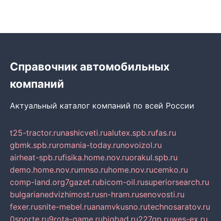
Справочник автомобильных
компаний
Актуальный каталог компаний по всей России
t25-tractor.ru
nashicveti.ru
alutex.spb.ru
fas.ru
gbmk.spb.ru
romania-today.ru
novoizol.ru
airheat-spb.ru
fisika.home.nov.ru
orakul.spb.ru
demo.home.nov.ru
mnso.ru
home.nov.ru
cemko.ru
comp-land.org
7gazet.ru
bicom-oil.ru
superiorsearch.ru
bulgarianedvizhimost.ru
sn-hram.ru
senovosti.ru
fexer.ru
snite-mebel.ru
anamvkusno.ru
technosaratov.ru
0sporte.ru
9rota-game.ru
bigbad.ru
227gp.ru
wes-ex.ru