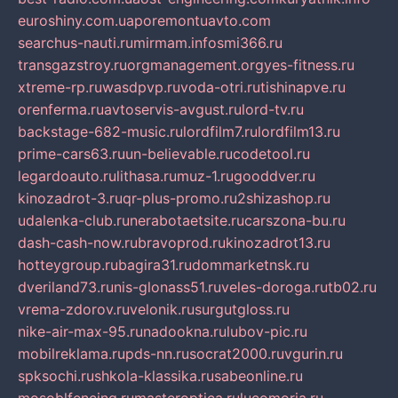
euroshiny.com.ua
poremontuavto.com
searchus-nauti.ru
mirmam.info
smi366.ru
transgazstroy.ru
orgmanagement.org
yes-fitness.ru
xtreme-rp.ru
wasdpvp.ru
voda-otri.ru
tishinapve.ru
orenferma.ru
avtoservis-avgust.ru
lord-tv.ru
backstage-682-music.ru
lordfilm7.ru
lordfilm13.ru
prime-cars63.ru
un-believable.ru
codetool.ru
legardoauto.ru
lithasa.ru
muz-1.ru
gooddver.ru
kinozadrot-3.ru
qr-plus-promo.ru
2shizashop.ru
udalenka-club.ru
nerabotaetsite.ru
carszona-bu.ru
dash-cash-now.ru
bravoprod.ru
kinozadrot13.ru
hotteygroup.ru
bagira31.ru
dommarketnsk.ru
dveriland73.ru
nis-glonass51.ru
veles-doroga.ru
tb02.ru
vrema-zdorov.ru
velonik.ru
surgutgloss.ru
nike-air-max-95.ru
nadookna.ru
lubov-pic.ru
mobilreklama.ru
pds-nn.ru
socrat2000.ru
vgurin.ru
spksochi.ru
shkola-klassika.ru
sabeonline.ru