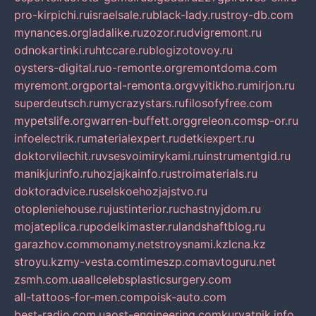
pro-kirpichi.ru
israelsale.ru
black-lady.ru
stroy-db.com
mynances.org
ladalike.ru
zozor.ru
dvigremont.ru
odnokartinki.ru
htccare.ru
blogizotovoy.ru
oysters-digital.ru
o-remonte.org
remontdoma.com
myremont.org
portal-remonta.org
vyitikho.ru
mirjon.ru
superdeutsch.ru
mycrazystars.ru
filosofyfree.com
mypetslife.org
warren-buffett.org
greleon.com
sp-or.ru
infoelectrik.ru
materialexpert.ru
detkiexpert.ru
doktorvilechit.ru
vsesvoimirykami.ru
instrumentgid.ru
manikjurinfo.ru
hozjajkainfo.ru
stroimaterials.ru
doktoradvice.ru
selskoehozjajstvo.ru
otopleniehouse.ru
justinterior.ru
chastnyjdom.ru
mojateplica.ru
podelkimaster.ru
landshaftblog.ru
garazhov.com
monamy.net
stroysnami.kz
lcna.kz
stroyu.kz
my-vesta.com
timeszp.com
avtoguru.net
zsmh.com.ua
allcelebsplasticsurgery.com
all-tattoos-for-men.com
poisk-auto.com
best-radio.com.ua
ost-engineering.com
kuryatnik.info