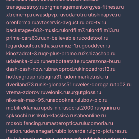
transgazstroy.ru
orgmanagement.org
yes-fitness.ru
xtreme-rp.ru
wasdpvp.ru
voda-otri.ru
tishinapve.ru
orenferma.ru
avtoservis-avgust.ru
lord-tv.ru
backstage-682-music.ru
lordfilm7.ru
lordfilm13.ru
prime-cars63.ru
un-believable.ru
codetool.ru
legardoauto.ru
lithasa.ru
muz-1.ru
gooddver.ru
kinozadrot-3.ru
qr-plus-promo.ru
2shizashop.ru
udalenka-club.ru
nerabotaetsite.ru
carszona-bu.ru
dash-cash-now.ru
bravoprod.ru
kinozadrot13.ru
hotteygroup.ru
bagira31.ru
dommarketnsk.ru
dveriland73.ru
nis-glonass51.ru
veles-doroga.ru
tb02.ru
vrema-zdorov.ru
velonik.ru
surgutgloss.ru
nike-air-max-95.ru
nadookna.ru
lubov-pic.ru
mobilreklama.ru
pds-nn.ru
socrat2000.ru
vgurin.ru
spksochi.ru
shkola-klassika.ru
sabeonline.ru
mosoblfencing.ru
masteroptica.ru
lucomoria.ru
iration.ru
devanagari.ru
biblioverde.ru
igro-pictures.ru
dk-tulamash.ru
s-dez-s.ru
peysok.ru
blackcountess.ru