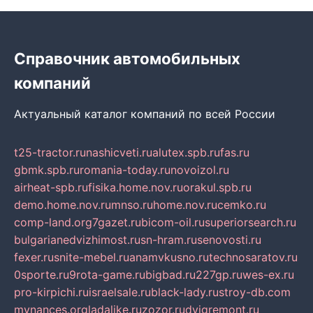
Справочник автомобильных
компаний
Актуальный каталог компаний по всей России
t25-tractor.ru
nashicveti.ru
alutex.spb.ru
fas.ru
gbmk.spb.ru
romania-today.ru
novoizol.ru
airheat-spb.ru
fisika.home.nov.ru
orakul.spb.ru
demo.home.nov.ru
mnso.ru
home.nov.ru
cemko.ru
comp-land.org
7gazet.ru
bicom-oil.ru
superiorsearch.ru
bulgarianedvizhimost.ru
sn-hram.ru
senovosti.ru
fexer.ru
snite-mebel.ru
anamvkusno.ru
technosaratov.ru
0sporte.ru
9rota-game.ru
bigbad.ru
227gp.ru
wes-ex.ru
pro-kirpichi.ru
israelsale.ru
black-lady.ru
stroy-db.com
mynances.org
ladalike.ru
zozor.ru
dvigremont.ru