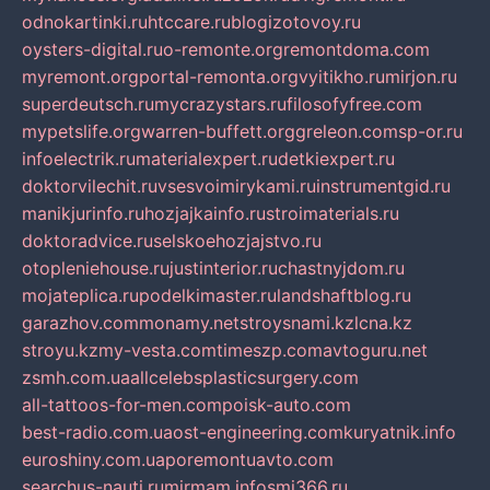
odnokartinki.ru
htccare.ru
blogizotovoy.ru
oysters-digital.ru
o-remonte.org
remontdoma.com
myremont.org
portal-remonta.org
vyitikho.ru
mirjon.ru
superdeutsch.ru
mycrazystars.ru
filosofyfree.com
mypetslife.org
warren-buffett.org
greleon.com
sp-or.ru
infoelectrik.ru
materialexpert.ru
detkiexpert.ru
doktorvilechit.ru
vsesvoimirykami.ru
instrumentgid.ru
manikjurinfo.ru
hozjajkainfo.ru
stroimaterials.ru
doktoradvice.ru
selskoehozjajstvo.ru
otopleniehouse.ru
justinterior.ru
chastnyjdom.ru
mojateplica.ru
podelkimaster.ru
landshaftblog.ru
garazhov.com
monamy.net
stroysnami.kz
lcna.kz
stroyu.kz
my-vesta.com
timeszp.com
avtoguru.net
zsmh.com.ua
allcelebsplasticsurgery.com
all-tattoos-for-men.com
poisk-auto.com
best-radio.com.ua
ost-engineering.com
kuryatnik.info
euroshiny.com.ua
poremontuavto.com
searchus-nauti.ru
mirmam.info
smi366.ru