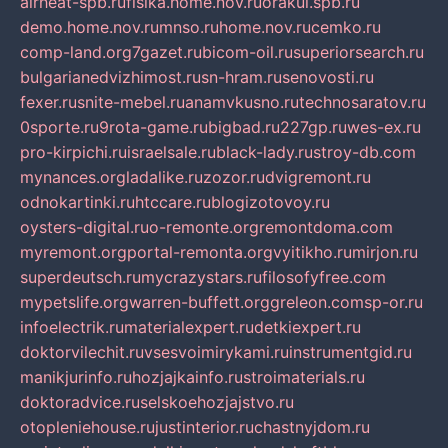
airheat-spb.ru
fisika.home.nov.ru
orakul.spb.ru
demo.home.nov.ru
mnso.ru
home.nov.ru
cemko.ru
comp-land.org
7gazet.ru
bicom-oil.ru
superiorsearch.ru
bulgarianedvizhimost.ru
sn-hram.ru
senovosti.ru
fexer.ru
snite-mebel.ru
anamvkusno.ru
technosaratov.ru
0sporte.ru
9rota-game.ru
bigbad.ru
227gp.ru
wes-ex.ru
pro-kirpichi.ru
israelsale.ru
black-lady.ru
stroy-db.com
mynances.org
ladalike.ru
zozor.ru
dvigremont.ru
odnokartinki.ru
htccare.ru
blogizotovoy.ru
oysters-digital.ru
o-remonte.org
remontdoma.com
myremont.org
portal-remonta.org
vyitikho.ru
mirjon.ru
superdeutsch.ru
mycrazystars.ru
filosofyfree.com
mypetslife.org
warren-buffett.org
greleon.com
sp-or.ru
infoelectrik.ru
materialexpert.ru
detkiexpert.ru
doktorvilechit.ru
vsesvoimirykami.ru
instrumentgid.ru
manikjurinfo.ru
hozjajkainfo.ru
stroimaterials.ru
doktoradvice.ru
selskoehozjajstvo.ru
otopleniehouse.ru
justinterior.ru
chastnyjdom.ru