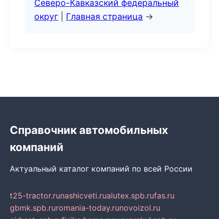
Северо-Кавказский федеральный
округ
|
Главная страница
→
Справочник автомобильных
компаний
Актуальный каталог компаний по всей России
t25-tractor.ru
nashicveti.ru
alutex.spb.ru
fas.ru
gbmk.spb.ru
romania-today.ru
novoizol.ru