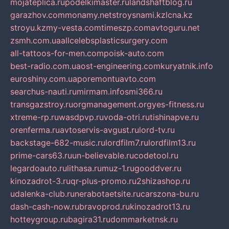
mojateplica.ru
podelkimaster.ru
landshaftblog.ru
garazhov.com
monamy.net
stroysnami.kz
lcna.kz
stroyu.kz
my-vesta.com
timeszp.com
avtoguru.net
zsmh.com.ua
allcelebsplasticsurgery.com
all-tattoos-for-men.com
poisk-auto.com
best-radio.com.ua
ost-engineering.com
kuryatnik.info
euroshiny.com.ua
poremontuavto.com
searchus-nauti.ru
mirmam.info
smi366.ru
transgazstroy.ru
orgmanagement.org
yes-fitness.ru
xtreme-rp.ru
wasdpvp.ru
voda-otri.ru
tishinapve.ru
orenferma.ru
avtoservis-avgust.ru
lord-tv.ru
backstage-682-music.ru
lordfilm7.ru
lordfilm13.ru
prime-cars63.ru
un-believable.ru
codetool.ru
legardoauto.ru
lithasa.ru
muz-1.ru
gooddver.ru
kinozadrot-3.ru
qr-plus-promo.ru
2shizashop.ru
udalenka-club.ru
nerabotaetsite.ru
carszona-bu.ru
dash-cash-now.ru
bravoprod.ru
kinozadrot13.ru
hotteygroup.ru
bagira31.ru
dommarketnsk.ru