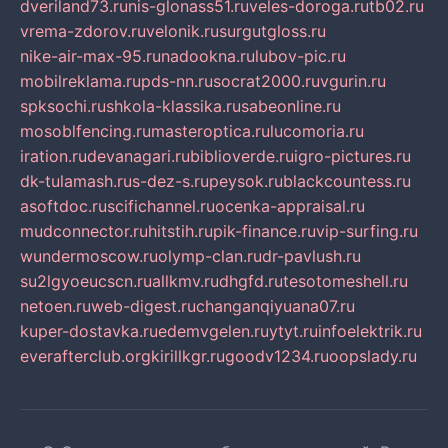
dveriland73.ru
nis-glonass51.ru
veles-doroga.ru
tb02.ru
vrema-zdorov.ru
velonik.ru
surgutgloss.ru
nike-air-max-95.ru
nadookna.ru
lubov-pic.ru
mobilreklama.ru
pds-nn.ru
socrat2000.ru
vgurin.ru
spksochi.ru
shkola-klassika.ru
sabeonline.ru
mosoblfencing.ru
masteroptica.ru
lucomoria.ru
iration.ru
devanagari.ru
biblioverde.ru
igro-pictures.ru
dk-tulamash.ru
s-dez-s.ru
peysok.ru
blackcountess.ru
asoftdoc.ru
scifichannel.ru
ocenka-appraisal.ru
mudconnector.ru
hitstih.ru
pik-finance.ru
vip-surfing.ru
wundermoscow.ru
olymp-clan.ru
dr-pavlush.ru
su2lgyoeucscn.ru
allkmv.ru
dhgfd.ru
tesotomeshell.ru
netoen.ru
web-digest.ru
changanqiyuana07.ru
kuper-dostavka.ru
edemvgelen.ru
ytyt.ru
infoelektrik.ru
everafterclub.org
kirillkgr.ru
goodv1234.ru
oopslady.ru