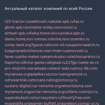
Актуальный каталог компаний по всей России
t25-tractor.ru
nashicveti.ru
alutex.spb.ru
fas.ru
gbmk.spb.ru
romania-today.ru
novoizol.ru
airheat-spb.ru
fisika.home.nov.ru
orakul.spb.ru
demo.home.nov.ru
mnso.ru
home.nov.ru
cemko.ru
comp-land.org
7gazet.ru
bicom-oil.ru
superiorsearch.ru
bulgarianedvizhimost.ru
sn-hram.ru
senovosti.ru
fexer.ru
snite-mebel.ru
anamvkusno.ru
technosaratov.ru
0sporte.ru
9rota-game.ru
bigbad.ru
227gp.ru
wes-ex.ru
pro-kirpichi.ru
israelsale.ru
black-lady.ru
stroy-db.com
mynances.org
ladalike.ru
zozor.ru
dvigremont.ru
odnokartinki.ru
htccare.ru
blogizotovoy.ru
oysters-digital.ru
o-remonte.org
remontdoma.com
myremont.org
portal-remonta.org
vyitikho.ru
mirjon.ru
superdeutsch.ru
mycrazystars.ru
filosofyfree.com
mypetslife.org
warren-buffett.org
greleon.com
sp-or.ru