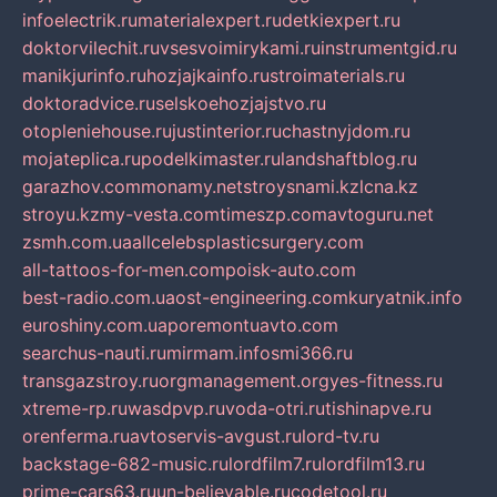
infoelectrik.ru
materialexpert.ru
detkiexpert.ru
doktorvilechit.ru
vsesvoimirykami.ru
instrumentgid.ru
manikjurinfo.ru
hozjajkainfo.ru
stroimaterials.ru
doktoradvice.ru
selskoehozjajstvo.ru
otopleniehouse.ru
justinterior.ru
chastnyjdom.ru
mojateplica.ru
podelkimaster.ru
landshaftblog.ru
garazhov.com
monamy.net
stroysnami.kz
lcna.kz
stroyu.kz
my-vesta.com
timeszp.com
avtoguru.net
zsmh.com.ua
allcelebsplasticsurgery.com
all-tattoos-for-men.com
poisk-auto.com
best-radio.com.ua
ost-engineering.com
kuryatnik.info
euroshiny.com.ua
poremontuavto.com
searchus-nauti.ru
mirmam.info
smi366.ru
transgazstroy.ru
orgmanagement.org
yes-fitness.ru
xtreme-rp.ru
wasdpvp.ru
voda-otri.ru
tishinapve.ru
orenferma.ru
avtoservis-avgust.ru
lord-tv.ru
backstage-682-music.ru
lordfilm7.ru
lordfilm13.ru
prime-cars63.ru
un-believable.ru
codetool.ru