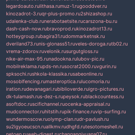
legardoauto.ru
lithasa.ru
muz-1.ru
gooddver.ru
kinozadrot-3.ru
qr-plus-promo.ru
2shizashop.ru
udalenka-club.ru
nerabotaetsite.ru
carszona-bu.ru
dash-cash-now.ru
bravoprod.ru
kinozadrot13.ru
hotteygroup.ru
bagira31.ru
dommarketnsk.ru
dveriland73.ru
nis-glonass51.ru
veles-doroga.ru
tb02.ru
vrema-zdorov.ru
velonik.ru
surgutgloss.ru
nike-air-max-95.ru
nadookna.ru
lubov-pic.ru
mobilreklama.ru
pds-nn.ru
socrat2000.ru
vgurin.ru
spksochi.ru
shkola-klassika.ru
sabeonline.ru
mosoblfencing.ru
masteroptica.ru
lucomoria.ru
iration.ru
devanagari.ru
biblioverde.ru
igro-pictures.ru
dk-tulamash.ru
s-dez-s.ru
peysok.ru
blackcountess.ru
asoftdoc.ru
scifichannel.ru
ocenka-appraisal.ru
mudconnector.ru
hitstih.ru
pik-finance.ru
vip-surfing.ru
wundermoscow.ru
olymp-clan.ru
dr-pavlush.ru
su2lgyoeucscn.ru
allkmv.ru
dhgfd.ru
tesotomeshell.ru
netoen.ru
web-digest.ru
changanqiyuana07.ru