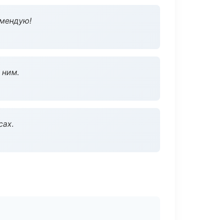
омендую!
 ним.
сах.