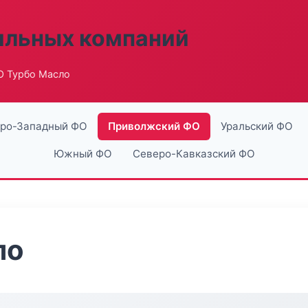
ильных компаний
О Турбо Масло
ро-Западный ФО
Приволжский ФО
Уральский ФО
Южный ФО
Северо-Кавказский ФО
ло