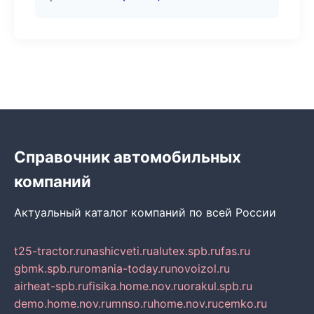
Справочник автомобильных
компаний
Актуальный каталог компаний по всей России
t25-tractor.ru
nashicveti.ru
alutex.spb.ru
fas.ru
gbmk.spb.ru
romania-today.ru
novoizol.ru
airheat-spb.ru
fisika.home.nov.ru
orakul.spb.ru
demo.home.nov.ru
mnso.ru
home.nov.ru
cemko.ru