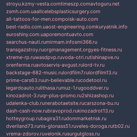
stroyu.kz
my-vesta.com
timeszp.com
avtoguru.net
zsmh.com.ua
allcelebsplasticsurgery.com
all-tattoos-for-men.com
poisk-auto.com
best-radio.com.ua
ost-engineering.com
kuryatnik.info
euroshiny.com.ua
poremontuavto.com
searchus-nauti.ru
mirmam.info
smi366.ru
transgazstroy.ru
orgmanagement.org
yes-fitness.ru
xtreme-rp.ru
wasdpvp.ru
voda-otri.ru
tishinapve.ru
orenferma.ru
avtoservis-avgust.ru
lord-tv.ru
backstage-682-music.ru
lordfilm7.ru
lordfilm13.ru
prime-cars63.ru
un-believable.ru
codetool.ru
legardoauto.ru
lithasa.ru
muz-1.ru
gooddver.ru
kinozadrot-3.ru
qr-plus-promo.ru
2shizashop.ru
udalenka-club.ru
nerabotaetsite.ru
carszona-bu.ru
dash-cash-now.ru
bravoprod.ru
kinozadrot13.ru
hotteygroup.ru
bagira31.ru
dommarketnsk.ru
dveriland73.ru
nis-glonass51.ru
veles-doroga.ru
tb02.ru
vrema-zdorov.ru
velonik.ru
surgutgloss.ru