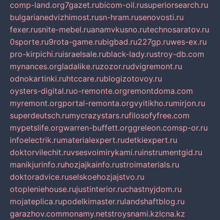
comp-land.org
7gazet.ru
bicom-oil.ru
superiorsearch.ru
bulgarianedvizhimost.ru
sn-hram.ru
senovosti.ru
fexer.ru
snite-mebel.ru
anamvkusno.ru
technosaratov.ru
0sporte.ru
9rota-game.ru
bigbad.ru
227gp.ru
wes-ex.ru
pro-kirpichi.ru
israelsale.ru
black-lady.ru
stroy-db.com
mynances.org
ladalike.ru
zozor.ru
dvigremont.ru
odnokartinki.ru
htccare.ru
blogizotovoy.ru
oysters-digital.ru
o-remonte.org
remontdoma.com
myremont.org
portal-remonta.org
vyitikho.ru
mirjon.ru
superdeutsch.ru
mycrazystars.ru
filosofyfree.com
mypetslife.org
warren-buffett.org
greleon.com
sp-or.ru
infoelectrik.ru
materialexpert.ru
detkiexpert.ru
doktorvilechit.ru
vsesvoimirykami.ru
instrumentgid.ru
manikjurinfo.ru
hozjajkainfo.ru
stroimaterials.ru
doktoradvice.ru
selskoehozjajstvo.ru
otopleniehouse.ru
justinterior.ru
chastnyjdom.ru
mojateplica.ru
podelkimaster.ru
landshaftblog.ru
garazhov.com
monamy.net
stroysnami.kz
lcna.kz