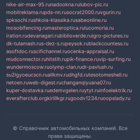
nike-air-max-95.ru
nadookna.ru
lubov-pic.ru
mobilreklama.ru
pds-nn.ru
socrat2000.ru
vgurin.ru
spksochi.ru
shkola-klassika.ru
sabeonline.ru
mosoblfencing.ru
masteroptica.ru
lucomoria.ru
iration.ru
devanagari.ru
biblioverde.ru
igro-pictures.ru
dk-tulamash.ru
s-dez-s.ru
peysok.ru
blackcountess.ru
asoftdoc.ru
scifichannel.ru
ocenka-appraisal.ru
mudconnector.ru
hitstih.ru
pik-finance.ru
vip-surfing.ru
wundermoscow.ru
olymp-clan.ru
dr-pavlush.ru
su2lgyoeucscn.ru
allkmv.ru
dhgfd.ru
tesotomeshell.ru
netoen.ru
web-digest.ru
changanqiyuana07.ru
kuper-dostavka.ru
edemvgelen.ru
ytyt.ru
infoelektrik.ru
everafterclub.org
kirillkgr.ru
goodv1234.ru
oopslady.ru
© Справочник автомобильных компаний. Все
права защищены.