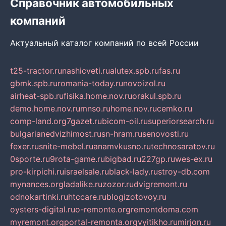
Справочник автомобильных
компаний
Актуальный каталог компаний по всей России
t25-tractor.ru
nashicveti.ru
alutex.spb.ru
fas.ru
gbmk.spb.ru
romania-today.ru
novoizol.ru
airheat-spb.ru
fisika.home.nov.ru
orakul.spb.ru
demo.home.nov.ru
mnso.ru
home.nov.ru
cemko.ru
comp-land.org
7gazet.ru
bicom-oil.ru
superiorsearch.ru
bulgarianedvizhimost.ru
sn-hram.ru
senovosti.ru
fexer.ru
snite-mebel.ru
anamvkusno.ru
technosaratov.ru
0sporte.ru
9rota-game.ru
bigbad.ru
227gp.ru
wes-ex.ru
pro-kirpichi.ru
israelsale.ru
black-lady.ru
stroy-db.com
mynances.org
ladalike.ru
zozor.ru
dvigremont.ru
odnokartinki.ru
htccare.ru
blogizotovoy.ru
oysters-digital.ru
o-remonte.org
remontdoma.com
myremont.org
portal-remonta.org
vyitikho.ru
mirjon.ru