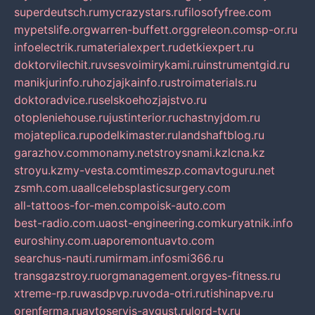
superdeutsch.ru
mycrazystars.ru
filosofyfree.com
mypetslife.org
warren-buffett.org
greleon.com
sp-or.ru
infoelectrik.ru
materialexpert.ru
detkiexpert.ru
doktorvilechit.ru
vsesvoimirykami.ru
instrumentgid.ru
manikjurinfo.ru
hozjajkainfo.ru
stroimaterials.ru
doktoradvice.ru
selskoehozjajstvo.ru
otopleniehouse.ru
justinterior.ru
chastnyjdom.ru
mojateplica.ru
podelkimaster.ru
landshaftblog.ru
garazhov.com
monamy.net
stroysnami.kz
lcna.kz
stroyu.kz
my-vesta.com
timeszp.com
avtoguru.net
zsmh.com.ua
allcelebsplasticsurgery.com
all-tattoos-for-men.com
poisk-auto.com
best-radio.com.ua
ost-engineering.com
kuryatnik.info
euroshiny.com.ua
poremontuavto.com
searchus-nauti.ru
mirmam.info
smi366.ru
transgazstroy.ru
orgmanagement.org
yes-fitness.ru
xtreme-rp.ru
wasdpvp.ru
voda-otri.ru
tishinapve.ru
orenferma.ru
avtoservis-avgust.ru
lord-tv.ru