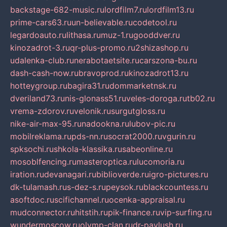
backstage-682-music.ru
lordfilm7.ru
lordfilm13.ru
prime-cars63.ru
un-believable.ru
codetool.ru
legardoauto.ru
lithasa.ru
muz-1.ru
gooddver.ru
kinozadrot-3.ru
qr-plus-promo.ru
2shizashop.ru
udalenka-club.ru
nerabotaetsite.ru
carszona-bu.ru
dash-cash-now.ru
bravoprod.ru
kinozadrot13.ru
hotteygroup.ru
bagira31.ru
dommarketnsk.ru
dveriland73.ru
nis-glonass51.ru
veles-doroga.ru
tb02.ru
vrema-zdorov.ru
velonik.ru
surgutgloss.ru
nike-air-max-95.ru
nadookna.ru
lubov-pic.ru
mobilreklama.ru
pds-nn.ru
socrat2000.ru
vgurin.ru
spksochi.ru
shkola-klassika.ru
sabeonline.ru
mosoblfencing.ru
masteroptica.ru
lucomoria.ru
iration.ru
devanagari.ru
biblioverde.ru
igro-pictures.ru
dk-tulamash.ru
s-dez-s.ru
peysok.ru
blackcountess.ru
asoftdoc.ru
scifichannel.ru
ocenka-appraisal.ru
mudconnector.ru
hitstih.ru
pik-finance.ru
vip-surfing.ru
wundermoscow.ru
olymp-clan.ru
dr-pavlush.ru