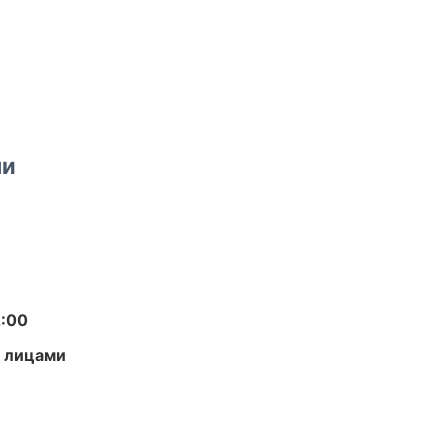
ми
2:00
и лицами