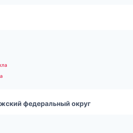
кла
а
лжский федеральный округ