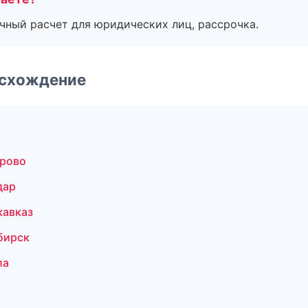
ичный расчет для юридических лиц, рассрочка.
-схождение
ерово
дар
кавказ
бирск
ла