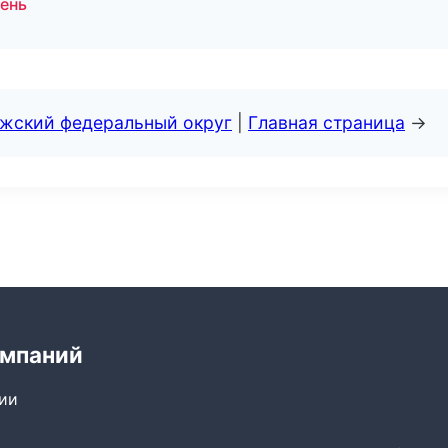
мень
лжский федеральный округ
|
Главная страница
→
омпаний
сии