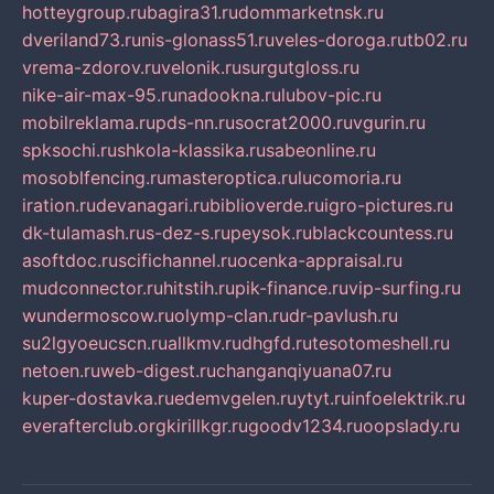
hotteygroup.ru
bagira31.ru
dommarketnsk.ru
dveriland73.ru
nis-glonass51.ru
veles-doroga.ru
tb02.ru
vrema-zdorov.ru
velonik.ru
surgutgloss.ru
nike-air-max-95.ru
nadookna.ru
lubov-pic.ru
mobilreklama.ru
pds-nn.ru
socrat2000.ru
vgurin.ru
spksochi.ru
shkola-klassika.ru
sabeonline.ru
mosoblfencing.ru
masteroptica.ru
lucomoria.ru
iration.ru
devanagari.ru
biblioverde.ru
igro-pictures.ru
dk-tulamash.ru
s-dez-s.ru
peysok.ru
blackcountess.ru
asoftdoc.ru
scifichannel.ru
ocenka-appraisal.ru
mudconnector.ru
hitstih.ru
pik-finance.ru
vip-surfing.ru
wundermoscow.ru
olymp-clan.ru
dr-pavlush.ru
su2lgyoeucscn.ru
allkmv.ru
dhgfd.ru
tesotomeshell.ru
netoen.ru
web-digest.ru
changanqiyuana07.ru
kuper-dostavka.ru
edemvgelen.ru
ytyt.ru
infoelektrik.ru
everafterclub.org
kirillkgr.ru
goodv1234.ru
oopslady.ru