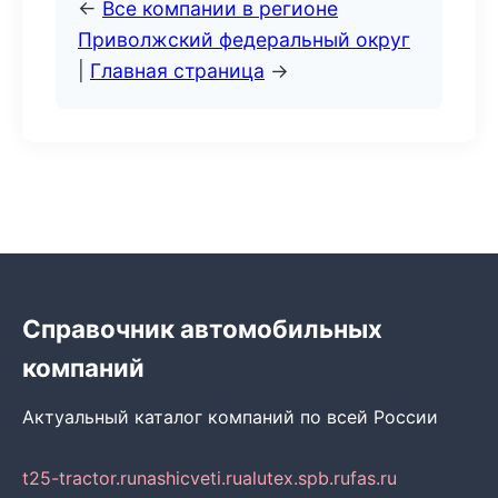
←
Все компании в регионе
Приволжский федеральный округ
|
Главная страница
→
Справочник автомобильных
компаний
Актуальный каталог компаний по всей России
t25-tractor.ru
nashicveti.ru
alutex.spb.ru
fas.ru