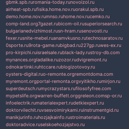
gbmk.spb.ru
romania-today.ru
novoizol.ru
airheat-spb.ru
fisika.home.nov.ru
orakul.spb.ru
demo.home.nov.ru
mnso.ru
home.nov.ru
cemko.ru
comp-land.org
7gazet.ru
bicom-oil.ru
superiorsearch.ru
bulgarianedvizhimost.ru
sn-hram.ru
senovosti.ru
fexer.ru
snite-mebel.ru
anamvkusno.ru
technosaratov.ru
0sporte.ru
9rota-game.ru
bigbad.ru
227gp.ru
wes-ex.ru
pro-kirpichi.ru
israelsale.ru
black-lady.ru
stroy-db.com
mynances.org
ladalike.ru
zozor.ru
dvigremont.ru
odnokartinki.ru
htccare.ru
blogizotovoy.ru
oysters-digital.ru
o-remonte.org
remontdoma.com
myremont.org
portal-remonta.org
vyitikho.ru
mirjon.ru
superdeutsch.ru
mycrazystars.ru
filosofyfree.com
mypetslife.org
warren-buffett.org
greleon.com
sp-or.ru
infoelectrik.ru
materialexpert.ru
detkiexpert.ru
doktorvilechit.ru
vsesvoimirykami.ru
instrumentgid.ru
manikjurinfo.ru
hozjajkainfo.ru
stroimaterials.ru
doktoradvice.ru
selskoehozjajstvo.ru