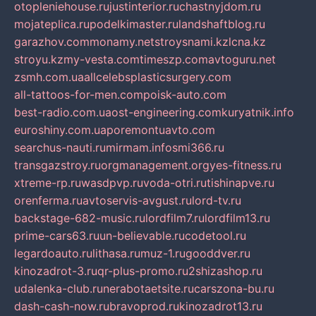
otopleniehouse.ru
justinterior.ru
chastnyjdom.ru
mojateplica.ru
podelkimaster.ru
landshaftblog.ru
garazhov.com
monamy.net
stroysnami.kz
lcna.kz
stroyu.kz
my-vesta.com
timeszp.com
avtoguru.net
zsmh.com.ua
allcelebsplasticsurgery.com
all-tattoos-for-men.com
poisk-auto.com
best-radio.com.ua
ost-engineering.com
kuryatnik.info
euroshiny.com.ua
poremontuavto.com
searchus-nauti.ru
mirmam.info
smi366.ru
transgazstroy.ru
orgmanagement.org
yes-fitness.ru
xtreme-rp.ru
wasdpvp.ru
voda-otri.ru
tishinapve.ru
orenferma.ru
avtoservis-avgust.ru
lord-tv.ru
backstage-682-music.ru
lordfilm7.ru
lordfilm13.ru
prime-cars63.ru
un-believable.ru
codetool.ru
legardoauto.ru
lithasa.ru
muz-1.ru
gooddver.ru
kinozadrot-3.ru
qr-plus-promo.ru
2shizashop.ru
udalenka-club.ru
nerabotaetsite.ru
carszona-bu.ru
dash-cash-now.ru
bravoprod.ru
kinozadrot13.ru