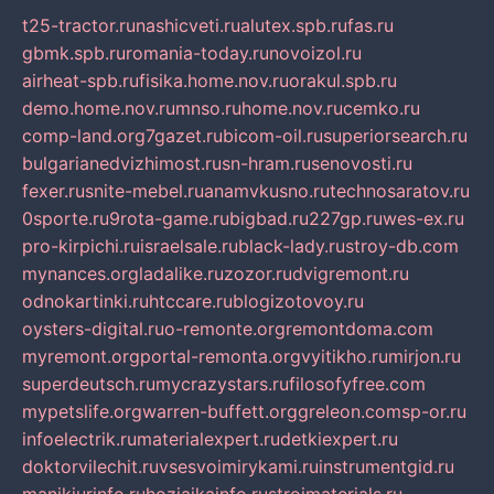
t25-tractor.ru
nashicveti.ru
alutex.spb.ru
fas.ru
gbmk.spb.ru
romania-today.ru
novoizol.ru
airheat-spb.ru
fisika.home.nov.ru
orakul.spb.ru
demo.home.nov.ru
mnso.ru
home.nov.ru
cemko.ru
comp-land.org
7gazet.ru
bicom-oil.ru
superiorsearch.ru
bulgarianedvizhimost.ru
sn-hram.ru
senovosti.ru
fexer.ru
snite-mebel.ru
anamvkusno.ru
technosaratov.ru
0sporte.ru
9rota-game.ru
bigbad.ru
227gp.ru
wes-ex.ru
pro-kirpichi.ru
israelsale.ru
black-lady.ru
stroy-db.com
mynances.org
ladalike.ru
zozor.ru
dvigremont.ru
odnokartinki.ru
htccare.ru
blogizotovoy.ru
oysters-digital.ru
o-remonte.org
remontdoma.com
myremont.org
portal-remonta.org
vyitikho.ru
mirjon.ru
superdeutsch.ru
mycrazystars.ru
filosofyfree.com
mypetslife.org
warren-buffett.org
greleon.com
sp-or.ru
infoelectrik.ru
materialexpert.ru
detkiexpert.ru
doktorvilechit.ru
vsesvoimirykami.ru
instrumentgid.ru