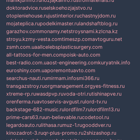
manikjurinfo.ru
hozjajkainfo.ru
stroimaterials.ru
doktoradvice.ru
selskoehozjajstvo.ru
otopleniehouse.ru
justinterior.ru
chastnyjdom.ru
mojateplica.ru
podelkimaster.ru
landshaftblog.ru
garazhov.com
monamy.net
stroysnami.kz
lcna.kz
stroyu.kz
my-vesta.com
timeszp.com
avtoguru.net
zsmh.com.ua
allcelebsplasticsurgery.com
all-tattoos-for-men.com
poisk-auto.com
best-radio.com.ua
ost-engineering.com
kuryatnik.info
euroshiny.com.ua
poremontuavto.com
searchus-nauti.ru
mirmam.info
smi366.ru
transgazstroy.ru
orgmanagement.org
yes-fitness.ru
xtreme-rp.ru
wasdpvp.ru
voda-otri.ru
tishinapve.ru
orenferma.ru
avtoservis-avgust.ru
lord-tv.ru
backstage-682-music.ru
lordfilm7.ru
lordfilm13.ru
prime-cars63.ru
un-believable.ru
codetool.ru
legardoauto.ru
lithasa.ru
muz-1.ru
gooddver.ru
kinozadrot-3.ru
qr-plus-promo.ru
2shizashop.ru