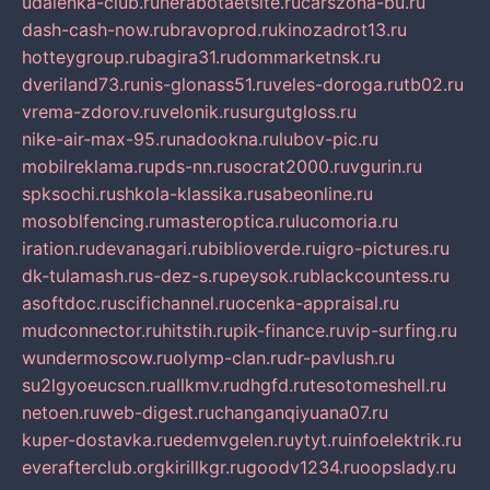
udalenka-club.ru
nerabotaetsite.ru
carszona-bu.ru
dash-cash-now.ru
bravoprod.ru
kinozadrot13.ru
hotteygroup.ru
bagira31.ru
dommarketnsk.ru
dveriland73.ru
nis-glonass51.ru
veles-doroga.ru
tb02.ru
vrema-zdorov.ru
velonik.ru
surgutgloss.ru
nike-air-max-95.ru
nadookna.ru
lubov-pic.ru
mobilreklama.ru
pds-nn.ru
socrat2000.ru
vgurin.ru
spksochi.ru
shkola-klassika.ru
sabeonline.ru
mosoblfencing.ru
masteroptica.ru
lucomoria.ru
iration.ru
devanagari.ru
biblioverde.ru
igro-pictures.ru
dk-tulamash.ru
s-dez-s.ru
peysok.ru
blackcountess.ru
asoftdoc.ru
scifichannel.ru
ocenka-appraisal.ru
mudconnector.ru
hitstih.ru
pik-finance.ru
vip-surfing.ru
wundermoscow.ru
olymp-clan.ru
dr-pavlush.ru
su2lgyoeucscn.ru
allkmv.ru
dhgfd.ru
tesotomeshell.ru
netoen.ru
web-digest.ru
changanqiyuana07.ru
kuper-dostavka.ru
edemvgelen.ru
ytyt.ru
infoelektrik.ru
everafterclub.org
kirillkgr.ru
goodv1234.ru
oopslady.ru