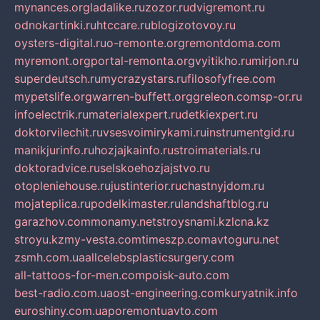
mynances.org
ladalike.ru
zozor.ru
dvigremont.ru
odnokartinki.ru
htccare.ru
blogizotovoy.ru
oysters-digital.ru
o-remonte.org
remontdoma.com
myremont.org
portal-remonta.org
vyitikho.ru
mirjon.ru
superdeutsch.ru
mycrazystars.ru
filosofyfree.com
mypetslife.org
warren-buffett.org
greleon.com
sp-or.ru
infoelectrik.ru
materialexpert.ru
detkiexpert.ru
doktorvilechit.ru
vsesvoimirykami.ru
instrumentgid.ru
manikjurinfo.ru
hozjajkainfo.ru
stroimaterials.ru
doktoradvice.ru
selskoehozjajstvo.ru
otopleniehouse.ru
justinterior.ru
chastnyjdom.ru
mojateplica.ru
podelkimaster.ru
landshaftblog.ru
garazhov.com
monamy.net
stroysnami.kz
lcna.kz
stroyu.kz
my-vesta.com
timeszp.com
avtoguru.net
zsmh.com.ua
allcelebsplasticsurgery.com
all-tattoos-for-men.com
poisk-auto.com
best-radio.com.ua
ost-engineering.com
kuryatnik.info
euroshiny.com.ua
poremontuavto.com