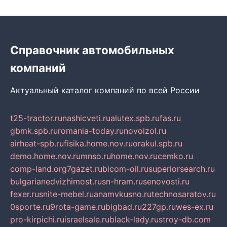
Справочник автомобильных
компаний
Актуальный каталог компаний по всей России
t25-tractor.ru
nashicveti.ru
alutex.spb.ru
fas.ru
gbmk.spb.ru
romania-today.ru
novoizol.ru
airheat-spb.ru
fisika.home.nov.ru
orakul.spb.ru
demo.home.nov.ru
mnso.ru
home.nov.ru
cemko.ru
comp-land.org
7gazet.ru
bicom-oil.ru
superiorsearch.ru
bulgarianedvizhimost.ru
sn-hram.ru
senovosti.ru
fexer.ru
snite-mebel.ru
anamvkusno.ru
technosaratov.ru
0sporte.ru
9rota-game.ru
bigbad.ru
227gp.ru
wes-ex.ru
pro-kirpichi.ru
israelsale.ru
black-lady.ru
stroy-db.com