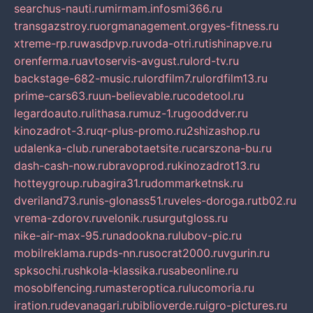
searchus-nauti.ru
mirmam.info
smi366.ru
transgazstroy.ru
orgmanagement.org
yes-fitness.ru
xtreme-rp.ru
wasdpvp.ru
voda-otri.ru
tishinapve.ru
orenferma.ru
avtoservis-avgust.ru
lord-tv.ru
backstage-682-music.ru
lordfilm7.ru
lordfilm13.ru
prime-cars63.ru
un-believable.ru
codetool.ru
legardoauto.ru
lithasa.ru
muz-1.ru
gooddver.ru
kinozadrot-3.ru
qr-plus-promo.ru
2shizashop.ru
udalenka-club.ru
nerabotaetsite.ru
carszona-bu.ru
dash-cash-now.ru
bravoprod.ru
kinozadrot13.ru
hotteygroup.ru
bagira31.ru
dommarketnsk.ru
dveriland73.ru
nis-glonass51.ru
veles-doroga.ru
tb02.ru
vrema-zdorov.ru
velonik.ru
surgutgloss.ru
nike-air-max-95.ru
nadookna.ru
lubov-pic.ru
mobilreklama.ru
pds-nn.ru
socrat2000.ru
vgurin.ru
spksochi.ru
shkola-klassika.ru
sabeonline.ru
mosoblfencing.ru
masteroptica.ru
lucomoria.ru
iration.ru
devanagari.ru
biblioverde.ru
igro-pictures.ru