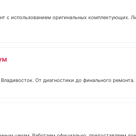
нт с использованием оригинальных комплектующих. Ли
ум
Владивосток. От диагностики до финального ремонта. З
мным ценам. Работаем официально, предоставляем доку