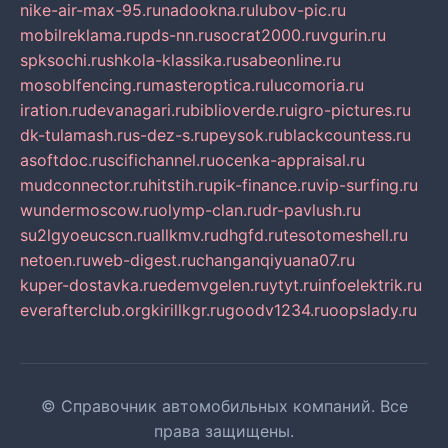
nike-air-max-95.ru
nadookna.ru
lubov-pic.ru
mobilreklama.ru
pds-nn.ru
socrat2000.ru
vgurin.ru
spksochi.ru
shkola-klassika.ru
sabeonline.ru
mosoblfencing.ru
masteroptica.ru
lucomoria.ru
iration.ru
devanagari.ru
biblioverde.ru
igro-pictures.ru
dk-tulamash.ru
s-dez-s.ru
peysok.ru
blackcountess.ru
asoftdoc.ru
scifichannel.ru
ocenka-appraisal.ru
mudconnector.ru
hitstih.ru
pik-finance.ru
vip-surfing.ru
wundermoscow.ru
olymp-clan.ru
dr-pavlush.ru
su2lgyoeucscn.ru
allkmv.ru
dhgfd.ru
tesotomeshell.ru
netoen.ru
web-digest.ru
changanqiyuana07.ru
kuper-dostavka.ru
edemvgelen.ru
ytyt.ru
infoelektrik.ru
everafterclub.org
kirillkgr.ru
goodv1234.ru
oopslady.ru
© Справочник автомобильных компаний. Все
права защищены.