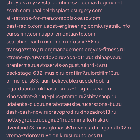
stroyu.kz
my-vesta.com
timeszp.com
avtoguru.net
zsmh.com.ua
allcelebsplasticsurgery.com
all-tattoos-for-men.com
poisk-auto.com
best-radio.com.ua
ost-engineering.com
kuryatnik.info
euroshiny.com.ua
poremontuavto.com
searchus-nauti.ru
mirmam.info
smi366.ru
transgazstroy.ru
orgmanagement.org
yes-fitness.ru
xtreme-rp.ru
wasdpvp.ru
voda-otri.ru
tishinapve.ru
orenferma.ru
avtoservis-avgust.ru
lord-tv.ru
backstage-682-music.ru
lordfilm7.ru
lordfilm13.ru
prime-cars63.ru
un-believable.ru
codetool.ru
legardoauto.ru
lithasa.ru
muz-1.ru
gooddver.ru
kinozadrot-3.ru
qr-plus-promo.ru
2shizashop.ru
udalenka-club.ru
nerabotaetsite.ru
carszona-bu.ru
dash-cash-now.ru
bravoprod.ru
kinozadrot13.ru
hotteygroup.ru
bagira31.ru
dommarketnsk.ru
dveriland73.ru
nis-glonass51.ru
veles-doroga.ru
tb02.ru
vrema-zdorov.ru
velonik.ru
surgutgloss.ru