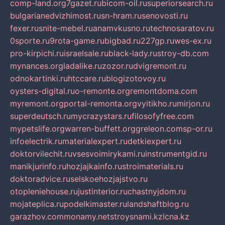
comp-land.org
7gazet.ru
bicom-oil.ru
superiorsearch.ru
bulgarianedvizhimost.ru
sn-hram.ru
senovosti.ru
fexer.ru
snite-mebel.ru
anamvkusno.ru
technosaratov.ru
0sporte.ru
9rota-game.ru
bigbad.ru
227gp.ru
wes-ex.ru
pro-kirpichi.ru
israelsale.ru
black-lady.ru
stroy-db.com
mynances.org
ladalike.ru
zozor.ru
dvigremont.ru
odnokartinki.ru
htccare.ru
blogizotovoy.ru
oysters-digital.ru
o-remonte.org
remontdoma.com
myremont.org
portal-remonta.org
vyitikho.ru
mirjon.ru
superdeutsch.ru
mycrazystars.ru
filosofyfree.com
mypetslife.org
warren-buffett.org
greleon.com
sp-or.ru
infoelectrik.ru
materialexpert.ru
detkiexpert.ru
doktorvilechit.ru
vsesvoimirykami.ru
instrumentgid.ru
manikjurinfo.ru
hozjajkainfo.ru
stroimaterials.ru
doktoradvice.ru
selskoehozjajstvo.ru
otopleniehouse.ru
justinterior.ru
chastnyjdom.ru
mojateplica.ru
podelkimaster.ru
landshaftblog.ru
garazhov.com
monamy.net
stroysnami.kz
lcna.kz