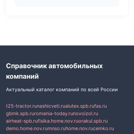
Справочник автомобильных
компаний
Актуальный каталог компаний по всей России
t25-tractor.ru
nashicveti.ru
alutex.spb.ru
fas.ru
gbmk.spb.ru
romania-today.ru
novoizol.ru
airheat-spb.ru
fisika.home.nov.ru
orakul.spb.ru
demo.home.nov.ru
mnso.ru
home.nov.ru
cemko.ru