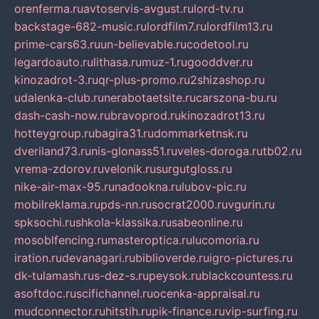
orenferma.ru
avtoservis-avgust.ru
lord-tv.ru
backstage-682-music.ru
lordfilm7.ru
lordfilm13.ru
prime-cars63.ru
un-believable.ru
codetool.ru
legardoauto.ru
lithasa.ru
muz-1.ru
gooddver.ru
kinozadrot-3.ru
qr-plus-promo.ru
2shizashop.ru
udalenka-club.ru
nerabotaetsite.ru
carszona-bu.ru
dash-cash-now.ru
bravoprod.ru
kinozadrot13.ru
hotteygroup.ru
bagira31.ru
dommarketnsk.ru
dveriland73.ru
nis-glonass51.ru
veles-doroga.ru
tb02.ru
vrema-zdorov.ru
velonik.ru
surgutgloss.ru
nike-air-max-95.ru
nadookna.ru
lubov-pic.ru
mobilreklama.ru
pds-nn.ru
socrat2000.ru
vgurin.ru
spksochi.ru
shkola-klassika.ru
sabeonline.ru
mosoblfencing.ru
masteroptica.ru
lucomoria.ru
iration.ru
devanagari.ru
biblioverde.ru
igro-pictures.ru
dk-tulamash.ru
s-dez-s.ru
peysok.ru
blackcountess.ru
asoftdoc.ru
scifichannel.ru
ocenka-appraisal.ru
mudconnector.ru
hitstih.ru
pik-finance.ru
vip-surfing.ru