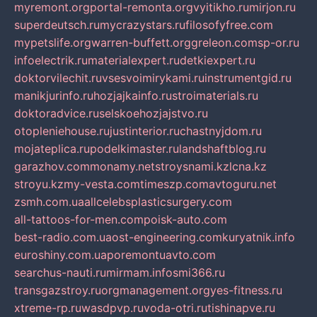
myremont.org
portal-remonta.org
vyitikho.ru
mirjon.ru
superdeutsch.ru
mycrazystars.ru
filosofyfree.com
mypetslife.org
warren-buffett.org
greleon.com
sp-or.ru
infoelectrik.ru
materialexpert.ru
detkiexpert.ru
doktorvilechit.ru
vsesvoimirykami.ru
instrumentgid.ru
manikjurinfo.ru
hozjajkainfo.ru
stroimaterials.ru
doktoradvice.ru
selskoehozjajstvo.ru
otopleniehouse.ru
justinterior.ru
chastnyjdom.ru
mojateplica.ru
podelkimaster.ru
landshaftblog.ru
garazhov.com
monamy.net
stroysnami.kz
lcna.kz
stroyu.kz
my-vesta.com
timeszp.com
avtoguru.net
zsmh.com.ua
allcelebsplasticsurgery.com
all-tattoos-for-men.com
poisk-auto.com
best-radio.com.ua
ost-engineering.com
kuryatnik.info
euroshiny.com.ua
poremontuavto.com
searchus-nauti.ru
mirmam.info
smi366.ru
transgazstroy.ru
orgmanagement.org
yes-fitness.ru
xtreme-rp.ru
wasdpvp.ru
voda-otri.ru
tishinapve.ru