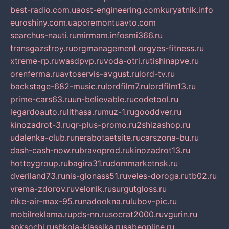
best-radio.com.ua
ost-engineering.com
kuryatnik.info
euroshiny.com.ua
poremontuavto.com
searchus-nauti.ru
mirmam.info
smi366.ru
transgazstroy.ru
orgmanagement.org
yes-fitness.ru
xtreme-rp.ru
wasdpvp.ru
voda-otri.ru
tishinapve.ru
orenferma.ru
avtoservis-avgust.ru
lord-tv.ru
backstage-682-music.ru
lordfilm7.ru
lordfilm13.ru
prime-cars63.ru
un-believable.ru
codetool.ru
legardoauto.ru
lithasa.ru
muz-1.ru
gooddver.ru
kinozadrot-3.ru
qr-plus-promo.ru
2shizashop.ru
udalenka-club.ru
nerabotaetsite.ru
carszona-bu.ru
dash-cash-now.ru
bravoprod.ru
kinozadrot13.ru
hotteygroup.ru
bagira31.ru
dommarketnsk.ru
dveriland73.ru
nis-glonass51.ru
veles-doroga.ru
tb02.ru
vrema-zdorov.ru
velonik.ru
surgutgloss.ru
nike-air-max-95.ru
nadookna.ru
lubov-pic.ru
mobilreklama.ru
pds-nn.ru
socrat2000.ru
vgurin.ru
spksochi.ru
shkola-klassika.ru
sabeonline.ru