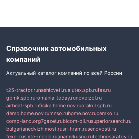
Справочник автомобильных
компаний
Актуальный каталог компаний по всей России
t25-tractor.ru
nashicveti.ru
alutex.spb.ru
fas.ru
gbmk.spb.ru
romania-today.ru
novoizol.ru
airheat-spb.ru
fisika.home.nov.ru
orakul.spb.ru
demo.home.nov.ru
mnso.ru
home.nov.ru
cemko.ru
comp-land.org
7gazet.ru
bicom-oil.ru
superiorsearch.ru
bulgarianedvizhimost.ru
sn-hram.ru
senovosti.ru
fexer.ru
snite-mebel.ru
anamvkusno.ru
technosaratov.ru