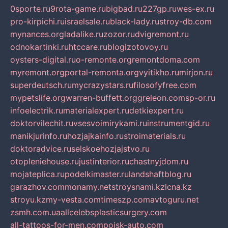
0sporte.ru
9rota-game.ru
bigbad.ru
227gp.ru
wes-ex.ru
pro-kirpichi.ru
israelsale.ru
black-lady.ru
stroy-db.com
mynances.org
ladalike.ru
zozor.ru
dvigremont.ru
odnokartinki.ru
htccare.ru
blogizotovoy.ru
oysters-digital.ru
o-remonte.org
remontdoma.com
myremont.org
portal-remonta.org
vyitikho.ru
mirjon.ru
superdeutsch.ru
mycrazystars.ru
filosofyfree.com
mypetslife.org
warren-buffett.org
greleon.com
sp-or.ru
infoelectrik.ru
materialexpert.ru
detkiexpert.ru
doktorvilechit.ru
vsesvoimirykami.ru
instrumentgid.ru
manikjurinfo.ru
hozjajkainfo.ru
stroimaterials.ru
doktoradvice.ru
selskoehozjajstvo.ru
otopleniehouse.ru
justinterior.ru
chastnyjdom.ru
mojateplica.ru
podelkimaster.ru
landshaftblog.ru
garazhov.com
monamy.net
stroysnami.kz
lcna.kz
stroyu.kz
my-vesta.com
timeszp.com
avtoguru.net
zsmh.com.ua
allcelebsplasticsurgery.com
all-tattoos-for-men.com
poisk-auto.com