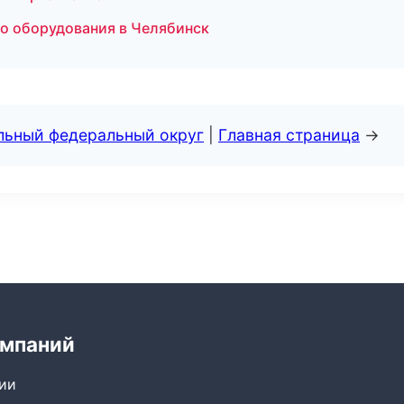
во оборудования в Челябинск
альный федеральный округ
|
Главная страница
→
омпаний
сии