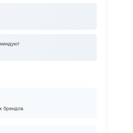
омендую!
х брендов.