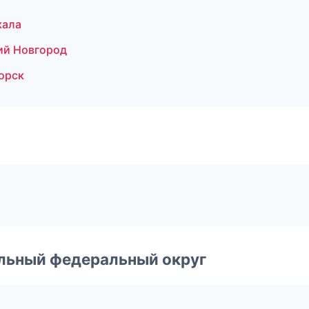
кала
ий Новгород
орск
альный федеральный округ