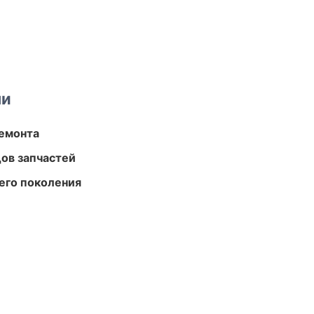
ми
ремонта
ов запчастей
его поколения