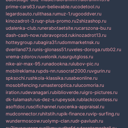
prime-cars63.ru
un-believable.ru
codetool.ru
legardoauto.ru
lithasa.ru
muz-1.ru
gooddver.ru
kinozadrot-3.ru
qr-plus-promo.ru
2shizashop.ru
udalenka-club.ru
nerabotaetsite.ru
carszona-bu.ru
dash-cash-now.ru
bravoprod.ru
kinozadrot13.ru
hotteygroup.ru
bagira31.ru
dommarketnsk.ru
dveriland73.ru
nis-glonass51.ru
veles-doroga.ru
tb02.ru
vrema-zdorov.ru
velonik.ru
surgutgloss.ru
nike-air-max-95.ru
nadookna.ru
lubov-pic.ru
mobilreklama.ru
pds-nn.ru
socrat2000.ru
vgurin.ru
spksochi.ru
shkola-klassika.ru
sabeonline.ru
mosoblfencing.ru
masteroptica.ru
lucomoria.ru
iration.ru
devanagari.ru
biblioverde.ru
igro-pictures.ru
dk-tulamash.ru
s-dez-s.ru
peysok.ru
blackcountess.ru
asoftdoc.ru
scifichannel.ru
ocenka-appraisal.ru
mudconnector.ru
hitstih.ru
pik-finance.ru
vip-surfing.ru
wundermoscow.ru
olymp-clan.ru
dr-pavlush.ru