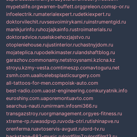
mypetslife.org
warren-buffett.org
greleon.com
sp-or.ru
infoelectrik.ru
materialexpert.ru
detkiexpert.ru
doktorvilechit.ru
vsesvoimirykami.ru
instrumentgid.ru
manikjurinfo.ru
hozjajkainfo.ru
stroimaterials.ru
doktoradvice.ru
selskoehozjajstvo.ru
otopleniehouse.ru
justinterior.ru
chastnyjdom.ru
mojateplica.ru
podelkimaster.ru
landshaftblog.ru
garazhov.com
monamy.net
stroysnami.kz
lcna.kz
stroyu.kz
my-vesta.com
timeszp.com
avtoguru.net
zsmh.com.ua
allcelebsplasticsurgery.com
all-tattoos-for-men.com
poisk-auto.com
best-radio.com.ua
ost-engineering.com
kuryatnik.info
euroshiny.com.ua
poremontuavto.com
searchus-nauti.ru
mirmam.info
smi366.ru
transgazstroy.ru
orgmanagement.org
yes-fitness.ru
xtreme-rp.ru
wasdpvp.ru
voda-otri.ru
tishinapve.ru
orenferma.ru
avtoservis-avgust.ru
lord-tv.ru
backstage-682-music.ru
lordfilm7.ru
lordfilm13.ru