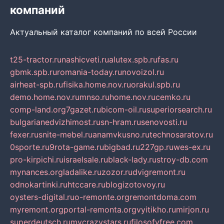
компаний
Актуальный каталог компаний по всей России
t25-tractor.ru
nashicveti.ru
alutex.spb.ru
fas.ru
gbmk.spb.ru
romania-today.ru
novoizol.ru
airheat-spb.ru
fisika.home.nov.ru
orakul.spb.ru
demo.home.nov.ru
mnso.ru
home.nov.ru
cemko.ru
comp-land.org
7gazet.ru
bicom-oil.ru
superiorsearch.ru
bulgarianedvizhimost.ru
sn-hram.ru
senovosti.ru
fexer.ru
snite-mebel.ru
anamvkusno.ru
technosaratov.ru
0sporte.ru
9rota-game.ru
bigbad.ru
227gp.ru
wes-ex.ru
pro-kirpichi.ru
israelsale.ru
black-lady.ru
stroy-db.com
mynances.org
ladalike.ru
zozor.ru
dvigremont.ru
odnokartinki.ru
htccare.ru
blogizotovoy.ru
oysters-digital.ru
o-remonte.org
remontdoma.com
myremont.org
portal-remonta.org
vyitikho.ru
mirjon.ru
superdeutsch.ru
mycrazystars.ru
filosofyfree.com