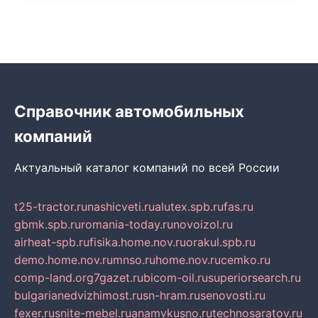
Справочник автомобильных
компаний
Актуальный каталог компаний по всей России
t25-tractor.ru
nashicveti.ru
alutex.spb.ru
fas.ru
gbmk.spb.ru
romania-today.ru
novoizol.ru
airheat-spb.ru
fisika.home.nov.ru
orakul.spb.ru
demo.home.nov.ru
mnso.ru
home.nov.ru
cemko.ru
comp-land.org
7gazet.ru
bicom-oil.ru
superiorsearch.ru
bulgarianedvizhimost.ru
sn-hram.ru
senovosti.ru
fexer.ru
snite-mebel.ru
anamvkusno.ru
technosaratov.ru