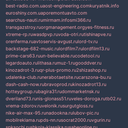
best-radio.com.ua
ost-engineering.com
kuryatnik.info
euroshiny.com.ua
poremontuavto.com
searchus-nauti.ru
mirmam.info
smi366.ru
transgazstroy.ru
orgmanagement.org
yes-fitness.ru
xtreme-rp.ru
wasdpvp.ru
voda-otri.ru
tishinapve.ru
orenferma.ru
avtoservis-avgust.ru
lord-tv.ru
backstage-682-music.ru
lordfilm7.ru
lordfilm13.ru
prime-cars63.ru
un-believable.ru
codetool.ru
legardoauto.ru
lithasa.ru
muz-1.ru
gooddver.ru
kinozadrot-3.ru
qr-plus-promo.ru
2shizashop.ru
udalenka-club.ru
nerabotaetsite.ru
carszona-bu.ru
dash-cash-now.ru
bravoprod.ru
kinozadrot13.ru
hotteygroup.ru
bagira31.ru
dommarketnsk.ru
dveriland73.ru
nis-glonass51.ru
veles-doroga.ru
tb02.ru
vrema-zdorov.ru
velonik.ru
surgutgloss.ru
nike-air-max-95.ru
nadookna.ru
lubov-pic.ru
mobilreklama.ru
pds-nn.ru
socrat2000.ru
vgurin.ru
spksochi.ru
shkola-klassika.ru
sabeonline.ru