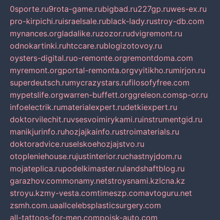
0sporte.ru
9rota-game.ru
bigbad.ru
227gp.ru
wes-ex.ru
pro-kirpichi.ru
israelsale.ru
black-lady.ru
stroy-db.com
mynances.org
ladalike.ru
zozor.ru
dvigremont.ru
odnokartinki.ru
htccare.ru
blogizotovoy.ru
oysters-digital.ru
o-remonte.org
remontdoma.com
myremont.org
portal-remonta.org
vyitikho.ru
mirjon.ru
superdeutsch.ru
mycrazystars.ru
filosofyfree.com
mypetslife.org
warren-buffett.org
greleon.com
sp-or.ru
infoelectrik.ru
materialexpert.ru
detkiexpert.ru
doktorvilechit.ru
vsesvoimirykami.ru
instrumentgid.ru
manikjurinfo.ru
hozjajkainfo.ru
stroimaterials.ru
doktoradvice.ru
selskoehozjajstvo.ru
otopleniehouse.ru
justinterior.ru
chastnyjdom.ru
mojateplica.ru
podelkimaster.ru
landshaftblog.ru
garazhov.com
monamy.net
stroysnami.kz
lcna.kz
stroyu.kz
my-vesta.com
timeszp.com
avtoguru.net
zsmh.com.ua
allcelebsplasticsurgery.com
all-tattoos-for-men.com
poisk-auto.com