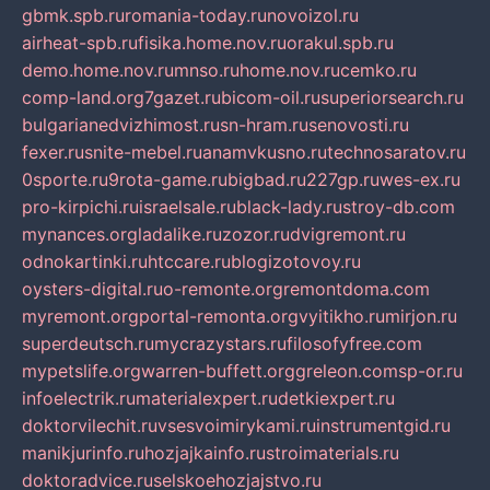
gbmk.spb.ru
romania-today.ru
novoizol.ru
airheat-spb.ru
fisika.home.nov.ru
orakul.spb.ru
demo.home.nov.ru
mnso.ru
home.nov.ru
cemko.ru
comp-land.org
7gazet.ru
bicom-oil.ru
superiorsearch.ru
bulgarianedvizhimost.ru
sn-hram.ru
senovosti.ru
fexer.ru
snite-mebel.ru
anamvkusno.ru
technosaratov.ru
0sporte.ru
9rota-game.ru
bigbad.ru
227gp.ru
wes-ex.ru
pro-kirpichi.ru
israelsale.ru
black-lady.ru
stroy-db.com
mynances.org
ladalike.ru
zozor.ru
dvigremont.ru
odnokartinki.ru
htccare.ru
blogizotovoy.ru
oysters-digital.ru
o-remonte.org
remontdoma.com
myremont.org
portal-remonta.org
vyitikho.ru
mirjon.ru
superdeutsch.ru
mycrazystars.ru
filosofyfree.com
mypetslife.org
warren-buffett.org
greleon.com
sp-or.ru
infoelectrik.ru
materialexpert.ru
detkiexpert.ru
doktorvilechit.ru
vsesvoimirykami.ru
instrumentgid.ru
manikjurinfo.ru
hozjajkainfo.ru
stroimaterials.ru
doktoradvice.ru
selskoehozjajstvo.ru