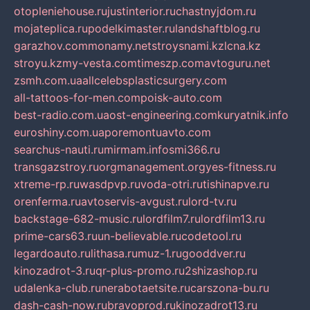
otopleniehouse.ru
justinterior.ru
chastnyjdom.ru
mojateplica.ru
podelkimaster.ru
landshaftblog.ru
garazhov.com
monamy.net
stroysnami.kz
lcna.kz
stroyu.kz
my-vesta.com
timeszp.com
avtoguru.net
zsmh.com.ua
allcelebsplasticsurgery.com
all-tattoos-for-men.com
poisk-auto.com
best-radio.com.ua
ost-engineering.com
kuryatnik.info
euroshiny.com.ua
poremontuavto.com
searchus-nauti.ru
mirmam.info
smi366.ru
transgazstroy.ru
orgmanagement.org
yes-fitness.ru
xtreme-rp.ru
wasdpvp.ru
voda-otri.ru
tishinapve.ru
orenferma.ru
avtoservis-avgust.ru
lord-tv.ru
backstage-682-music.ru
lordfilm7.ru
lordfilm13.ru
prime-cars63.ru
un-believable.ru
codetool.ru
legardoauto.ru
lithasa.ru
muz-1.ru
gooddver.ru
kinozadrot-3.ru
qr-plus-promo.ru
2shizashop.ru
udalenka-club.ru
nerabotaetsite.ru
carszona-bu.ru
dash-cash-now.ru
bravoprod.ru
kinozadrot13.ru