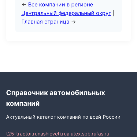
←
Все компании в регионе
Центральный федеральный округ
|
Главная страница
→
Справочник автомобильных
компаний
Актуальный каталог компаний по всей России
t25-tractor.ru
nashicveti.ru
alutex.spb.ru
fas.ru