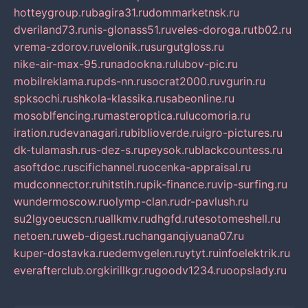
hotteygroup.ru
bagira31.ru
dommarketnsk.ru
dveriland73.ru
nis-glonass51.ru
veles-doroga.ru
tb02.ru
vrema-zdorov.ru
velonik.ru
surgutgloss.ru
nike-air-max-95.ru
nadookna.ru
lubov-pic.ru
mobilreklama.ru
pds-nn.ru
socrat2000.ru
vgurin.ru
spksochi.ru
shkola-klassika.ru
sabeonline.ru
mosoblfencing.ru
masteroptica.ru
lucomoria.ru
iration.ru
devanagari.ru
biblioverde.ru
igro-pictures.ru
dk-tulamash.ru
s-dez-s.ru
peysok.ru
blackcountess.ru
asoftdoc.ru
scifichannel.ru
ocenka-appraisal.ru
mudconnector.ru
hitstih.ru
pik-finance.ru
vip-surfing.ru
wundermoscow.ru
olymp-clan.ru
dr-pavlush.ru
su2lgyoeucscn.ru
allkmv.ru
dhgfd.ru
tesotomeshell.ru
netoen.ru
web-digest.ru
changanqiyuana07.ru
kuper-dostavka.ru
edemvgelen.ru
ytyt.ru
infoelektrik.ru
everafterclub.org
kirillkgr.ru
goodv1234.ru
oopslady.ru